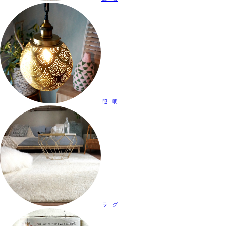
照 明
ラ グ