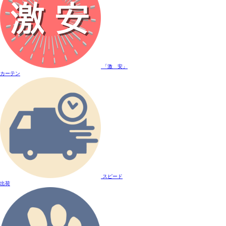
「激 安」
カーテン
スピード
出荷