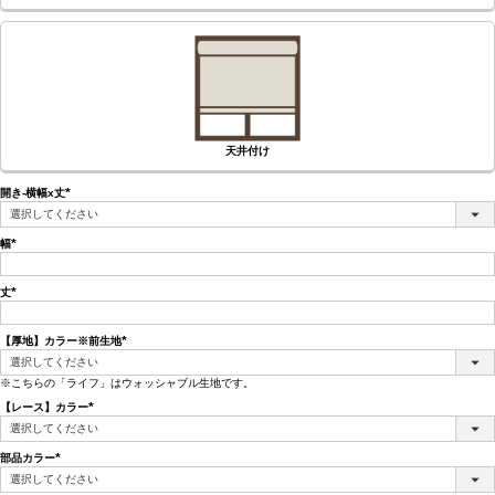
天井付け
開き-横幅x丈
(必
須)
幅
(必
須)
丈
(必
須)
【厚地】カラー※前生地
(必
須)
※こちらの「ライフ」はウォッシャブル生地です。
【レース】カラー
(必
須)
部品カラー
(必
須)