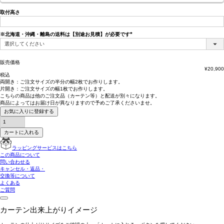
取付高さ
※北海道・沖縄・離島の送料は【別途お見積】が必要です
(必
須)
販売価格
¥
20,900
税込
両開き：
ご注文サイズの半分の幅2枚
でお作りします。
片開き：
ご注文サイズの幅1枚
でお作りします。
こちらの商品は
他のご注文品（カーテン等）と配送が別々
になります。
商品によっては
お届け日が異なります
ので予めご了承くださいませ。
お気に入りに登録する
カートに入れる
ラッピングサービスはこちら
この商品について
問い合わせる
キャンセル・返品・
交換等について
よくある
ご質問
カーテン出来上がりイメージ