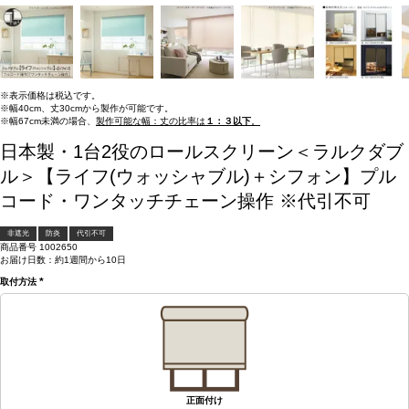
※表示価格は税込です。
※幅40cm、丈30cmから製作が可能です。
※幅67cm未満の場合、
製作可能な幅：丈の比率は
１：３以下
。
日本製・1台2役のロールスクリーン＜ラルクダブ
ル＞【ライフ(ウォッシャブル)＋シフォン】プル
コード・ワンタッチチェーン操作 ※代引不可
非遮光
防炎
代引不可
商品番号
1002650
お届け日数：約1週間から10日
取付方法
(必
須)
正面付け