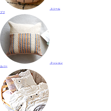
スツール
プフ
クッション
カバー