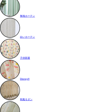
無地カーテン
白いカーテン
子供部屋
Disney®
和風モダン