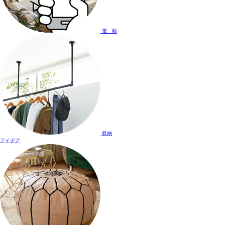
電 動
収納
アイデア