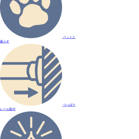
ペットと
暮らす
つっぱり
レール取付