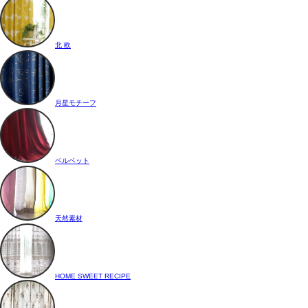
北 欧
月星モチーフ
ベルベット
天然素材
HOME SWEET RECIPE