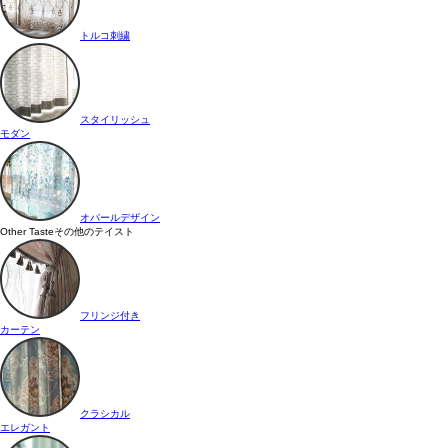
トルコ刺繍
スタイリッシュ
モダン
オパールデザイン
Other Taste
その他のテイスト
フリンジ付き
カーテン
クラシカル
エレガント