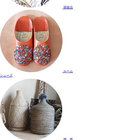
寝装品
ルーム
シューズ
雑 貨