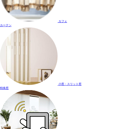
カフェ
カーテン
小窓・スリット窓
特殊窓