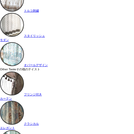
トルコ刺繍
スタイリッシュ
モダン
オパールデザイン
Other Taste
その他のテイスト
フリンジ付き
カーテン
クラシカル
エレガント