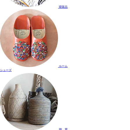
寝装品
ルーム
シューズ
雑 貨