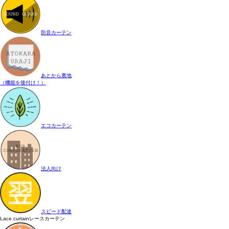
防音カーテン
あとから裏地
（機能を後付け！）
エコカーテン
法人向け
スピード配達
Lace curtain
レースカーテン