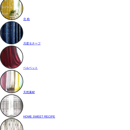
北 欧
月星モチーフ
ベルベット
天然素材
HOME SWEET RECIPE