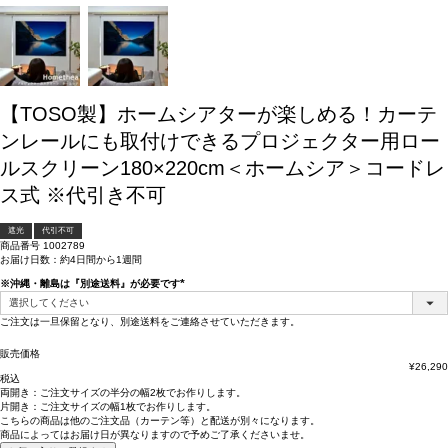
【TOSO製】ホームシアターが楽しめる！カーテ
ンレールにも取付けできるプロジェクター用ロー
ルスクリーン180×220cm＜ホームシア＞コードレ
ス式 ※代引き不可
遮光
代引不可
商品番号
1002789
お届け日数：約4日間から1週間
※沖縄・離島は『別途送料』が必要です
(必
須)
ご注文は一旦保留となり、別途送料をご連絡させていただきます。
販売価格
¥
26,290
税込
両開き：
ご注文サイズの半分の幅2枚
でお作りします。
片開き：
ご注文サイズの幅1枚
でお作りします。
こちらの商品は
他のご注文品（カーテン等）と配送が別々
になります。
商品によっては
お届け日が異なります
ので予めご了承くださいませ。