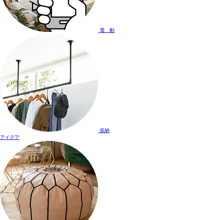
電 動
収納
アイデア