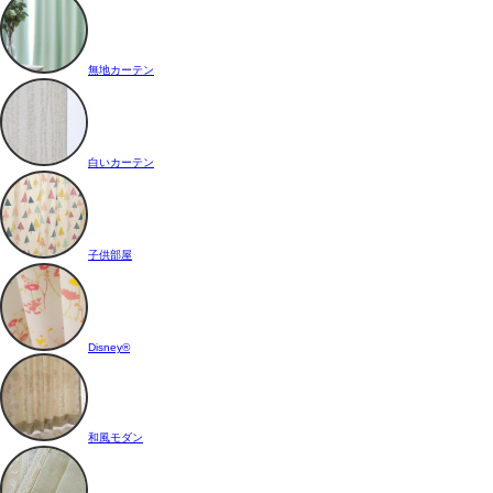
無地カーテン
白いカーテン
子供部屋
Disney®
和風モダン