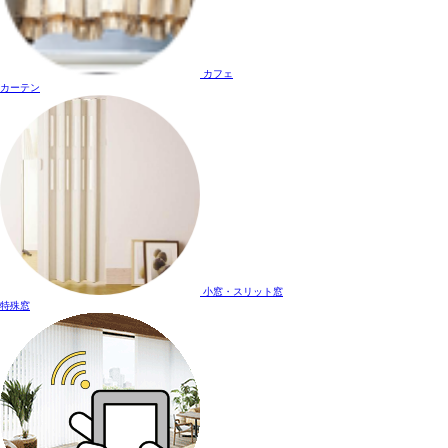
カフェ
カーテン
小窓・スリット窓
特殊窓