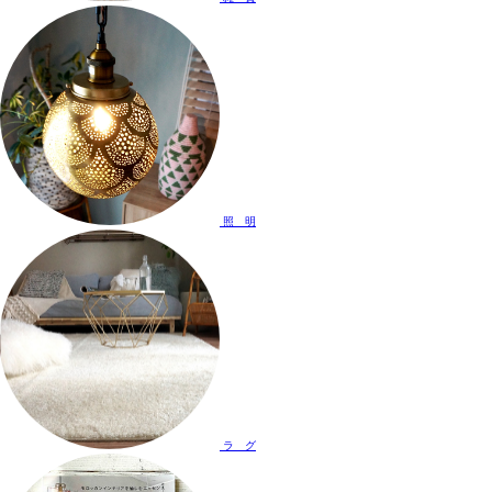
照 明
ラ グ