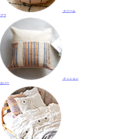
スツール
プフ
クッション
カバー