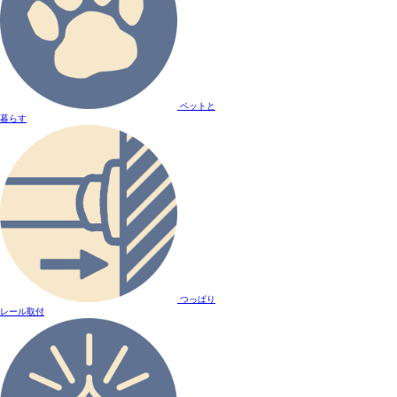
ペットと
暮らす
つっぱり
レール取付