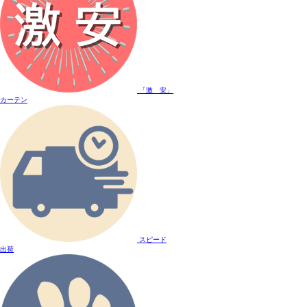
「激 安」
カーテン
スピード
出荷