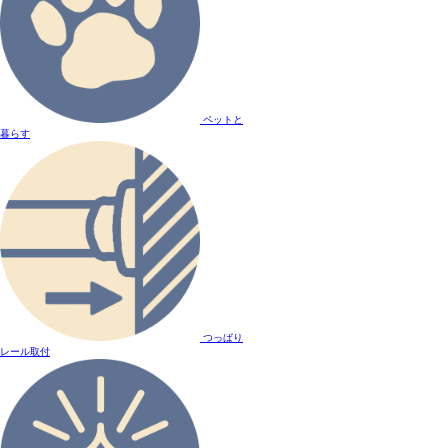
ペットと
暮らす
つっぱり
レール取付