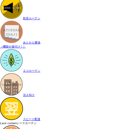
防音カーテン
あとから裏地
（機能を後付け！）
エコカーテン
法人向け
スピード配達
Lace curtain
レースカーテン