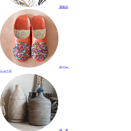
寝装品
ルーム
シューズ
雑 貨