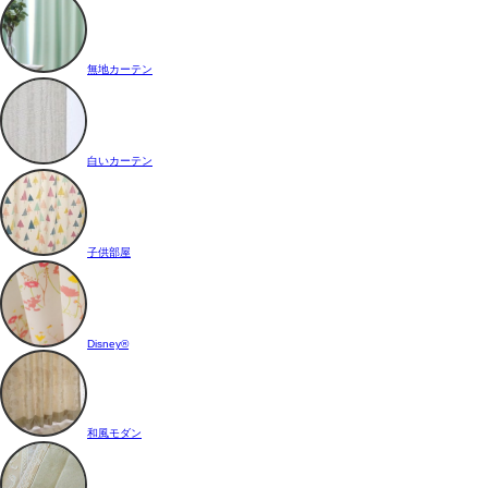
無地カーテン
白いカーテン
子供部屋
Disney®
和風モダン