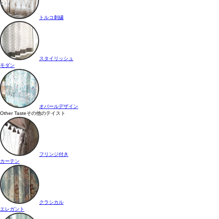
トルコ刺繍
スタイリッシュ
モダン
オパールデザイン
Other Taste
その他のテイスト
フリンジ付き
カーテン
クラシカル
エレガント