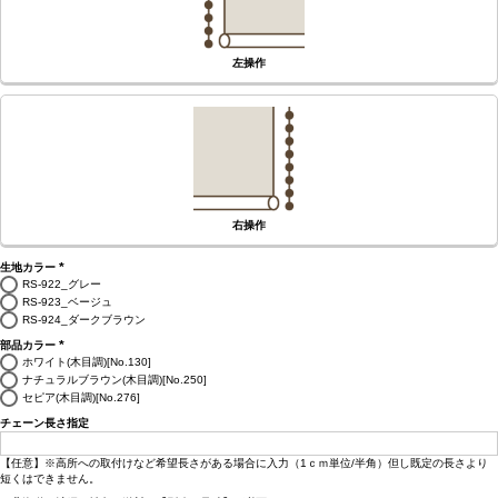
左操作
右操作
生地カラー
(必
RS-922_グレー
須)
RS-923_ベージュ
RS-924_ダークブラウン
部品カラー
(必
ホワイト(木目調)[No.130]
須)
ナチュラルブラウン(木目調)[No.250]
セピア(木目調)[No.276]
チェーン長さ指定
【任意】※高所への取付けなど希望長さがある場合に入力（1ｃｍ単位/半角）但し既定の長さより
短くはできません。