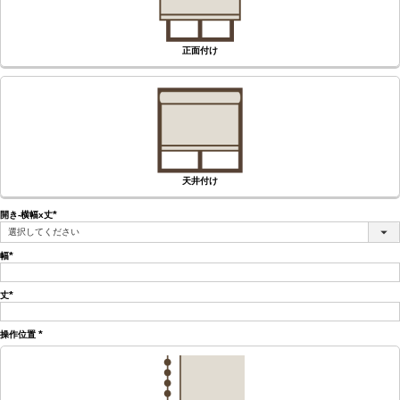
正面付け
天井付け
開き-横幅x丈
(必
須)
幅
(必
須)
丈
(必
須)
操作位置
(必
須)