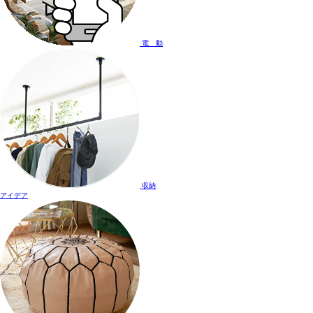
電 動
収納
アイデア