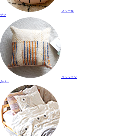
スツール
プフ
クッション
カバー