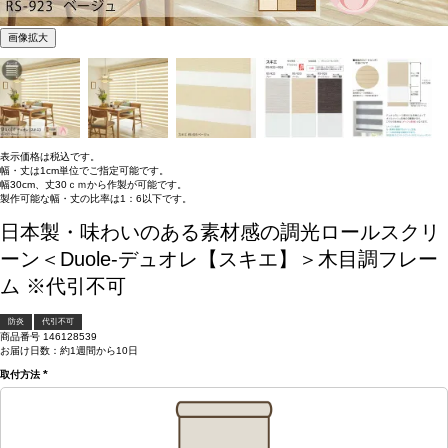
画像拡大
表示価格は税込です。
幅・丈は1cm単位でご指定可能です。
幅30cm、丈30ｃｍから作製が可能です。
製作可能な幅・丈の比率は1：6以下です。
日本製・味わいのある素材感の調光ロールスクリ
ーン＜Duole-デュオレ【スキエ】＞木目調フレー
ム ※代引不可
防炎
代引不可
商品番号
146128539
お届け日数：約1週間から10日
取付方法
(必
須)