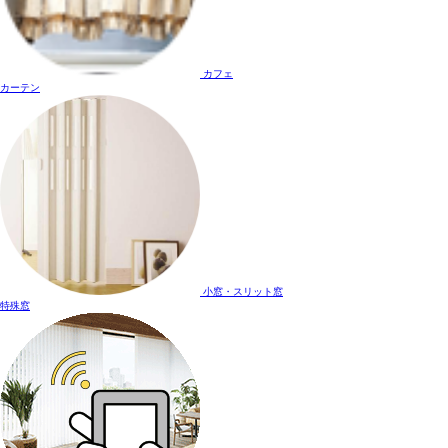
カフェ
カーテン
小窓・スリット窓
特殊窓