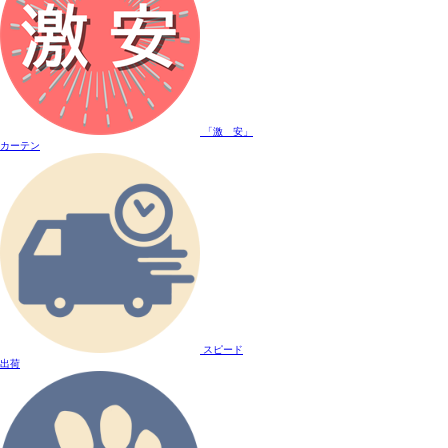
「激 安」
カーテン
スピード
出荷