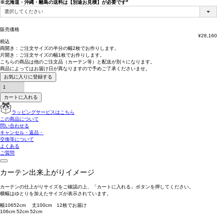
※北海道・沖縄・離島の送料は【別途お見積】が必要です
(必
須)
販売価格
¥
28,160
税込
両開き：
ご注文サイズの半分の幅2枚
でお作りします。
片開き：
ご注文サイズの幅1枚
でお作りします。
こちらの商品は
他のご注文品（カーテン等）と配送が別々
になります。
商品によっては
お届け日が異なります
ので予めご了承くださいませ。
お気に入りに登録する
カートに入れる
ラッピングサービスはこちら
この商品について
問い合わせる
キャンセル・返品・
交換等について
よくある
ご質問
カーテン出来上がりイメージ
カーテンの仕上がりサイズをご確認の上、「カートに入れる」ボタンを押してください。
横幅はゆとりを加えたサイズが表示されています。
幅
106
52
cm 丈
100
cm
1
2
枚でお届け
106cm
52cm
52cm