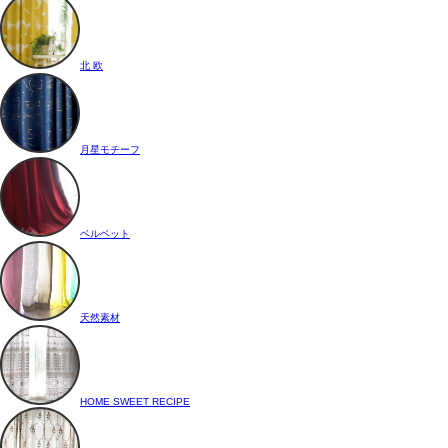
北 欧
月星モチーフ
ベルベット
天然素材
HOME SWEET RECIPE