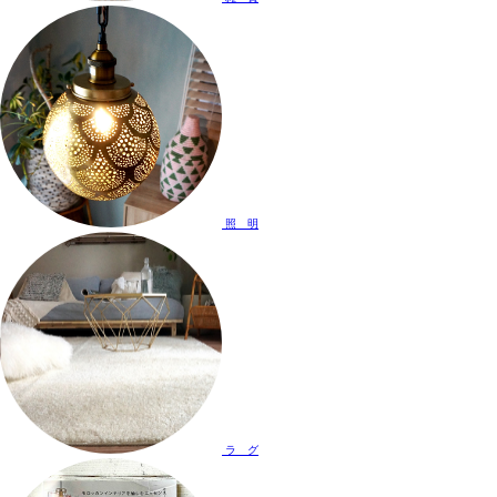
照 明
ラ グ