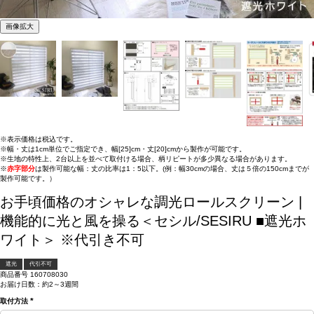
画像拡大
※表示価格は税込です。
※幅・丈は1cm単位でご指定でき、幅[25]cm・丈[20]cmから製作が可能です。
※生地の特性上、2台以上を並べて取付ける場合、柄リピートが多少異なる場合があります。
※
赤字部分
は製作可能な幅：丈の比率は1：5以下。(例：幅30cmの場合、丈は５倍の150cmまでが
製作可能です。）
お手頃価格のオシャレな調光ロールスクリーン |
機能的に光と風を操る＜セシル/SESIRU ■遮光ホ
ワイト＞ ※代引き不可
遮光
代引不可
商品番号
160708030
お届け日数：約2～3週間
取付方法
(必