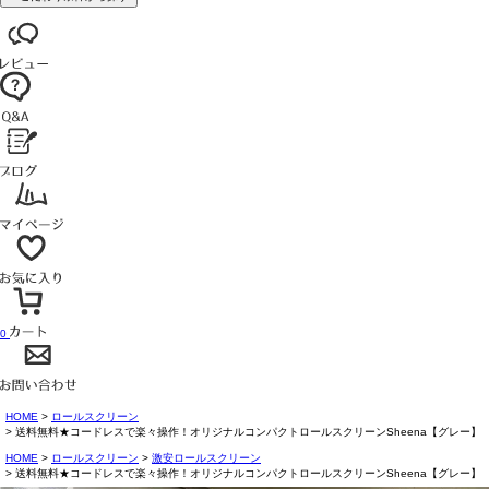
0
HOME
ロールスクリーン
送料無料★コードレスで楽々操作！オリジナルコンパクトロールスクリーンSheena【グレー】
HOME
ロールスクリーン
激安ロールスクリーン
送料無料★コードレスで楽々操作！オリジナルコンパクトロールスクリーンSheena【グレー】