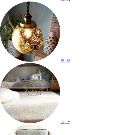
照 明
ラ グ