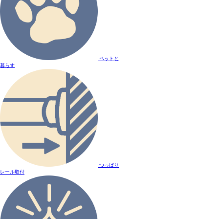
ペットと
暮らす
つっぱり
レール取付