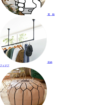
電 動
収納
アイデア