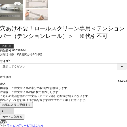
穴あけ不要！ロールスクリーン専用＜テンション
バー（テンションレール）＞ ※代引不可
代引不可
商品番号
60538204
お届け日数：約1週間から10日程
サイズ
(必
須)
販売価格
¥
3,993
税込
両開き：
ご注文サイズの半分の幅2枚
でお作りします。
片開き：
ご注文サイズの幅1枚
でお作りします。
こちらの商品は
他のご注文品（カーテン等）と配送が別々
になります。
商品によっては
お届け日が異なります
ので予めご了承くださいませ。
お気に入りに登録する
カートに入れる
ラッピングサービスはこちら