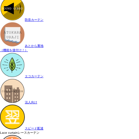
防音カーテン
あとから裏地
（機能を後付け！）
エコカーテン
法人向け
スピード配達
Lace curtain
レースカーテン