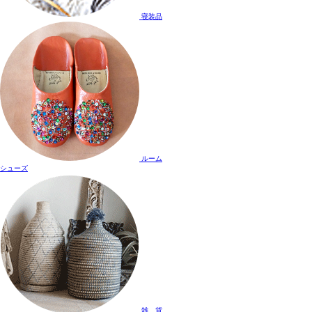
寝装品
ルーム
シューズ
雑 貨