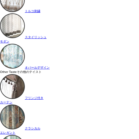
トルコ刺繍
スタイリッシュ
モダン
オパールデザイン
Other Taste
その他のテイスト
フリンジ付き
カーテン
クラシカル
エレガント