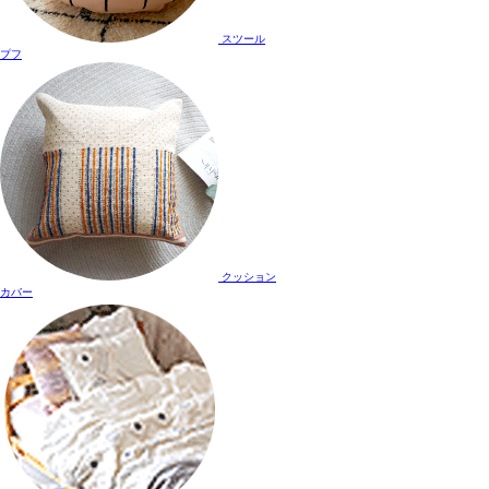
スツール
プフ
クッション
カバー