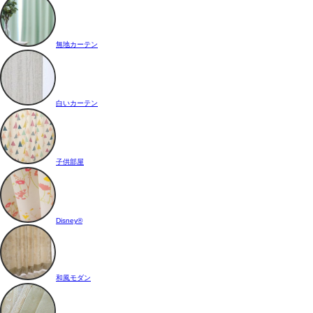
無地カーテン
白いカーテン
子供部屋
Disney®
和風モダン