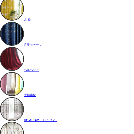
北 欧
月星モチーフ
ベルベット
天然素材
HOME SWEET RECIPE