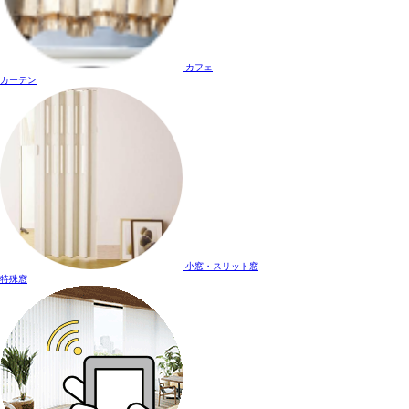
カフェ
カーテン
小窓・スリット窓
特殊窓