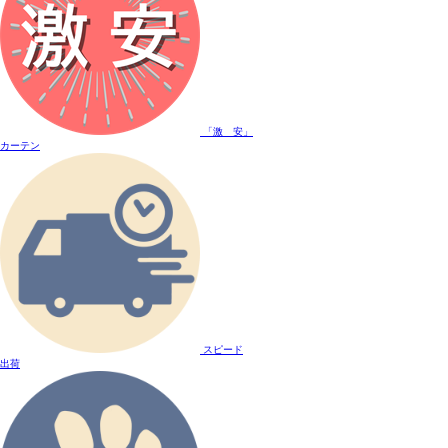
「激 安」
カーテン
スピード
出荷