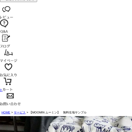
0
HOME
サービス
【MOOMIN ムーミン】 無料生地サンプル