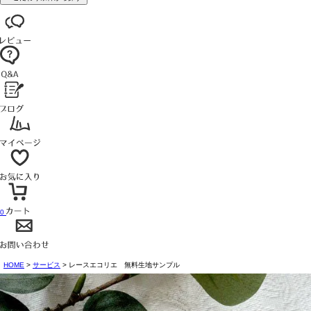
0
HOME
サービス
レースエコリエ 無料生地サンプル