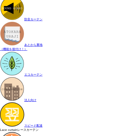
防音カーテン
あとから裏地
（機能を後付け！）
エコカーテン
法人向け
スピード配達
Lace curtain
レースカーテン