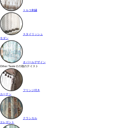
トルコ刺繍
スタイリッシュ
モダン
オパールデザイン
Other Taste
その他のテイスト
フリンジ付き
カーテン
クラシカル
エレガント