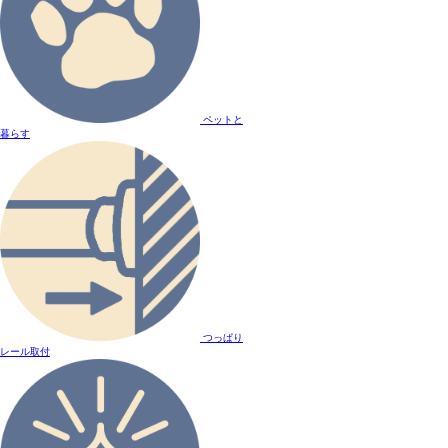
ペットと
暮らす
つっぱり
レール取付