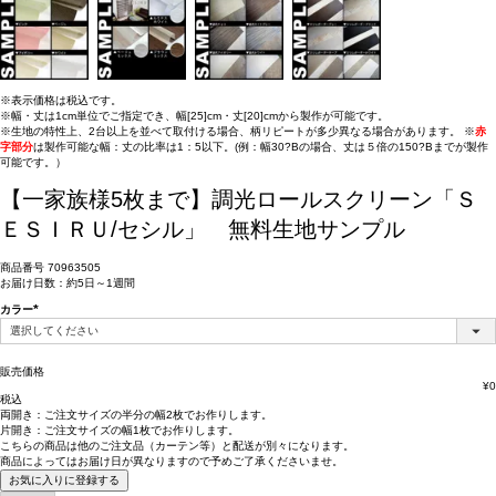
※表示価格は税込です。
※幅・丈は1cm単位でご指定でき、幅[25]cm・丈[20]cmから製作が可能です。
※生地の特性上、2台以上を並べて取付ける場合、柄リピートが多少異なる場合があります。 ※
赤
字部分
は製作可能な幅：丈の比率は1：5以下。(例：幅30?Bの場合、丈は５倍の150?Bまでが製作
可能です。）
【一家族様5枚まで】調光ロールスクリーン「Ｓ
ＥＳＩＲＵ/セシル」 無料生地サンプル
商品番号
70963505
お届け日数：約5日～1週間
カラー
(必
須)
販売価格
¥
0
税込
両開き：
ご注文サイズの半分の幅2枚
でお作りします。
片開き：
ご注文サイズの幅1枚
でお作りします。
こちらの商品は
他のご注文品（カーテン等）と配送が別々
になります。
商品によっては
お届け日が異なります
ので予めご了承くださいませ。
お気に入りに登録する