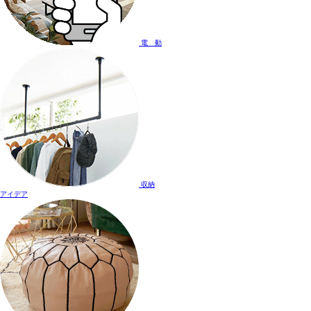
電 動
収納
アイデア