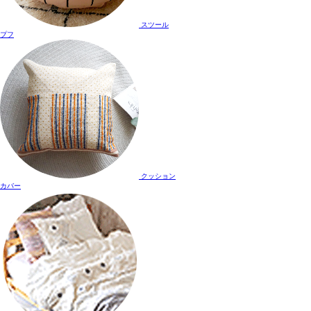
スツール
プフ
クッション
カバー