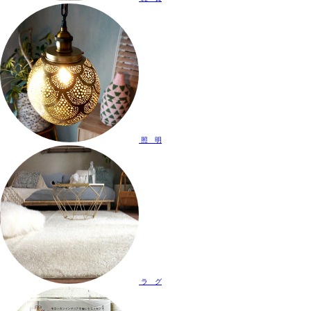
照 明
ラ グ