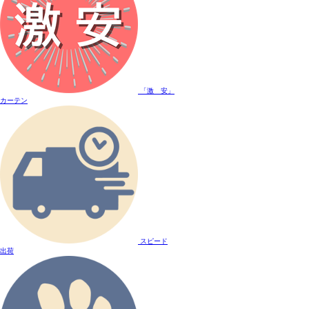
「激 安」
カーテン
スピード
出荷