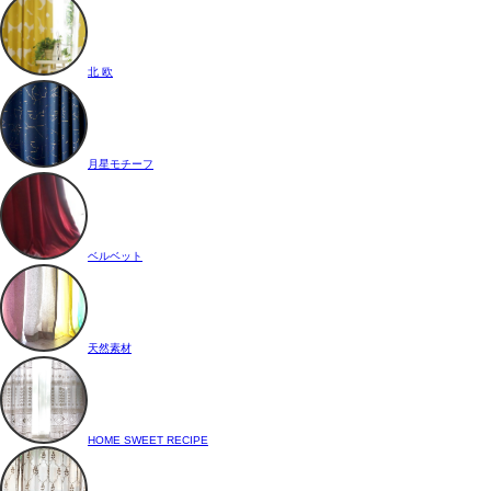
北 欧
月星モチーフ
ベルベット
天然素材
HOME SWEET RECIPE