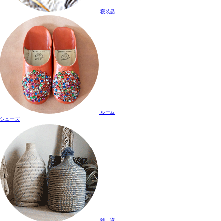
寝装品
ルーム
シューズ
雑 貨