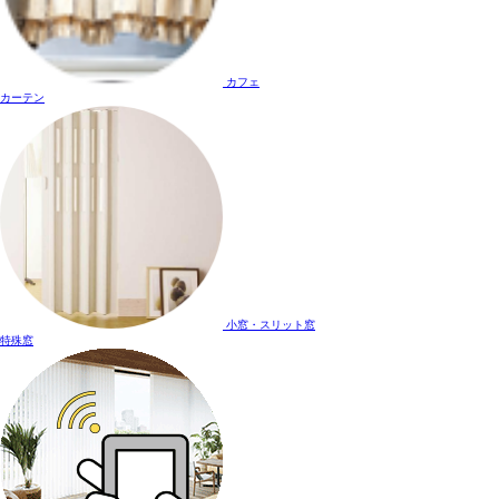
カフェ
カーテン
小窓・スリット窓
特殊窓