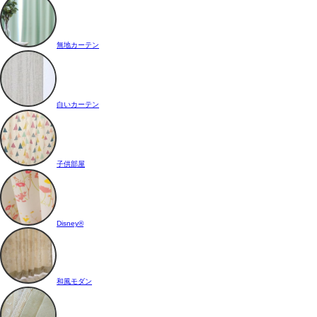
無地カーテン
白いカーテン
子供部屋
Disney®
和風モダン