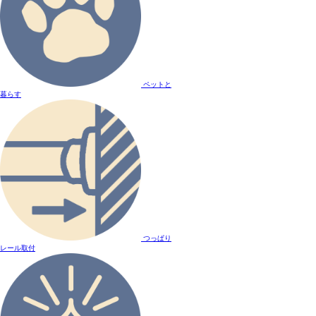
ペットと
暮らす
つっぱり
レール取付