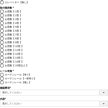
須)
エレベーター【無し】
取付箇所数
(必
お窓数【 1窓 】
須)
お窓数【 2窓 】
お窓数【 3窓 】
お窓数【 4窓 】
お窓数【 5窓 】
お窓数【 6窓 】
お窓数【 7窓 】
お窓数【 8窓 】
お窓数【 9窓 】
お窓数【 10窓 】
お窓数【 11窓 】
お窓数【 12窓 】
お窓数【 13窓 】
お窓数【 14窓 】
お窓数【 15窓以上 】
レール有無
(必
カーテンレール【有り】
須)
カーテンレール【一部有り】
カーテンレール【無し】
確認事項
(必
須)
内容
(必
須)