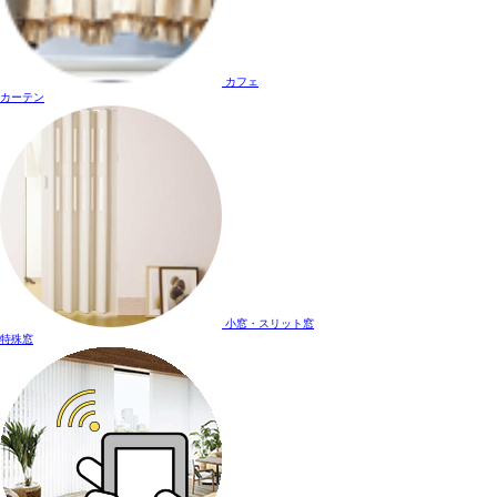
カフェ
カーテン
小窓・スリット窓
特殊窓