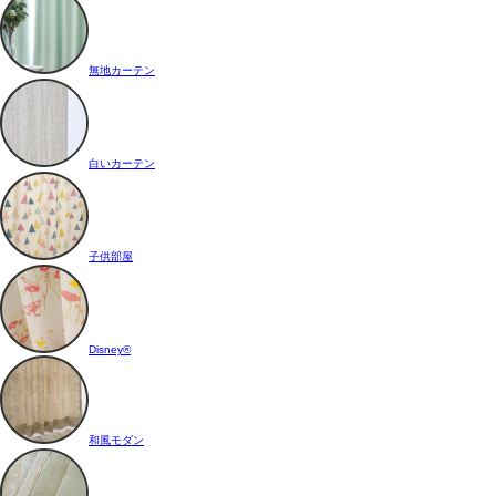
無地カーテン
白いカーテン
子供部屋
Disney®
和風モダン