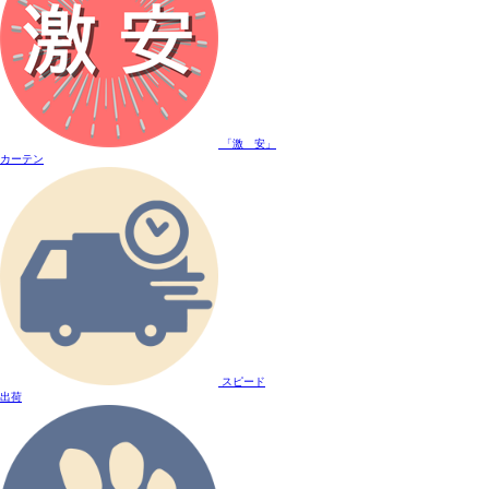
「激 安」
カーテン
スピード
出荷