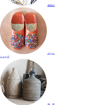
寝装品
ルーム
シューズ
雑 貨