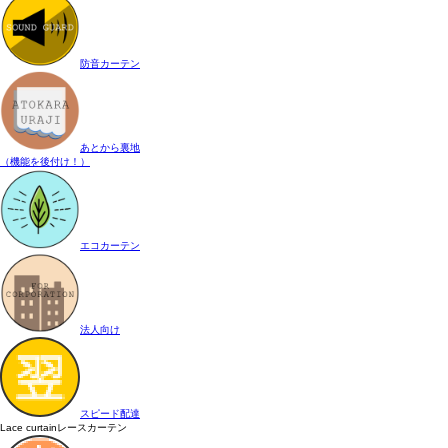
防音カーテン
あとから裏地
（機能を後付け！）
エコカーテン
法人向け
スピード配達
Lace curtain
レースカーテン