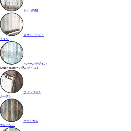
トルコ刺繍
スタイリッシュ
モダン
オパールデザイン
Other Taste
その他のテイスト
フリンジ付き
カーテン
クラシカル
エレガント