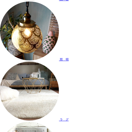
照 明
ラ グ