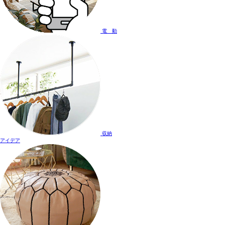
電 動
収納
アイデア