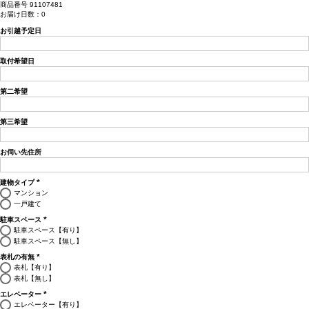
商品番号
91107481
お届け日数：0
お引越予定日
取付希望日
第二希望
第三希望
お伺い先住所
建物タイプ
(必
マンション
須)
一戸建て
駐車スペース
(必
駐車スペース【有り】
須)
駐車スペース【無し】
表札の有無
(必
表札【有り】
須)
表札【無し】
エレベーター
(必
エレベーター【有り】