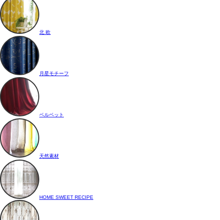
北 欧
月星モチーフ
ベルベット
天然素材
HOME SWEET RECIPE