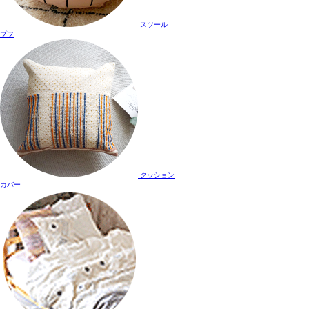
スツール
プフ
クッション
カバー