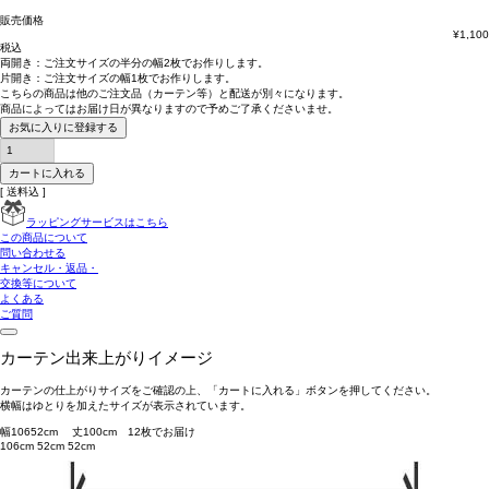
販売価格
¥
1,100
税込
両開き：
ご注文サイズの半分の幅2枚
でお作りします。
片開き：
ご注文サイズの幅1枚
でお作りします。
こちらの商品は
他のご注文品（カーテン等）と配送が別々
になります。
商品によっては
お届け日が異なります
ので予めご了承くださいませ。
お気に入りに登録する
カートに入れる
送料込
ラッピングサービスはこちら
この商品について
問い合わせる
キャンセル・返品・
交換等について
よくある
ご質問
カーテン出来上がりイメージ
カーテンの仕上がりサイズをご確認の上、「カートに入れる」ボタンを押してください。
横幅はゆとりを加えたサイズが表示されています。
幅
106
52
cm 丈
100
cm
1
2
枚でお届け
106cm
52cm
52cm