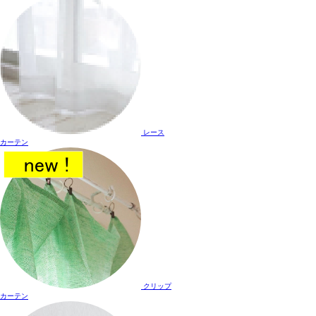
レース
カーテン
クリップ
カーテン