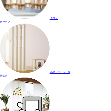
カフェ
カーテン
小窓・スリット窓
特殊窓