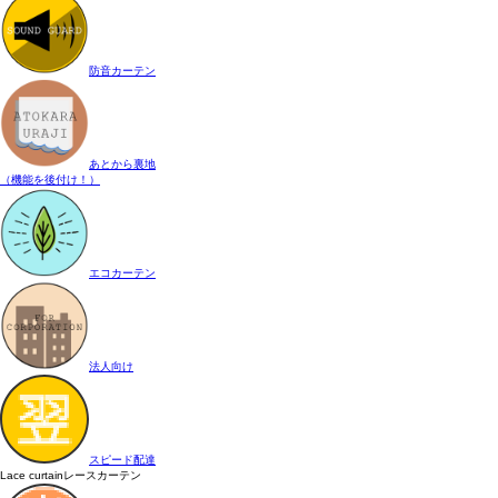
防音カーテン
あとから裏地
（機能を後付け！）
エコカーテン
法人向け
スピード配達
Lace curtain
レースカーテン