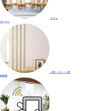
カフェ
カーテン
小窓・スリット窓
特殊窓