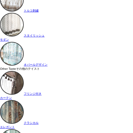
トルコ刺繍
スタイリッシュ
モダン
オパールデザイン
Other Taste
その他のテイスト
フリンジ付き
カーテン
クラシカル
エレガント