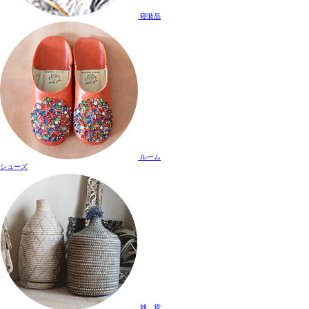
寝装品
ルーム
シューズ
雑 貨