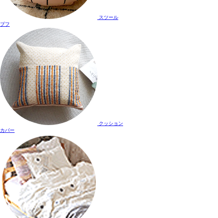
スツール
プフ
クッション
カバー