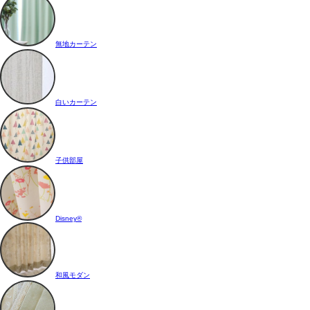
無地カーテン
白いカーテン
子供部屋
Disney®
和風モダン