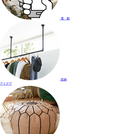
電 動
収納
アイデア