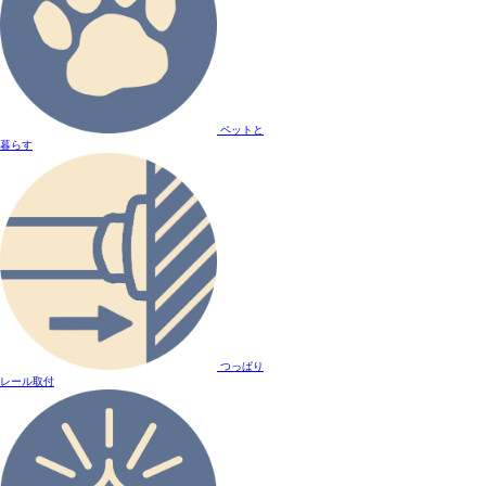
ペットと
暮らす
つっぱり
レール取付