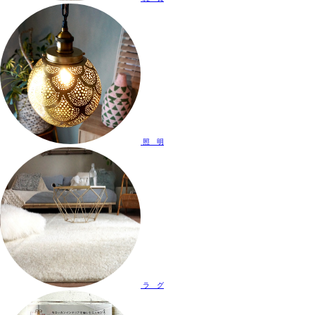
照 明
ラ グ