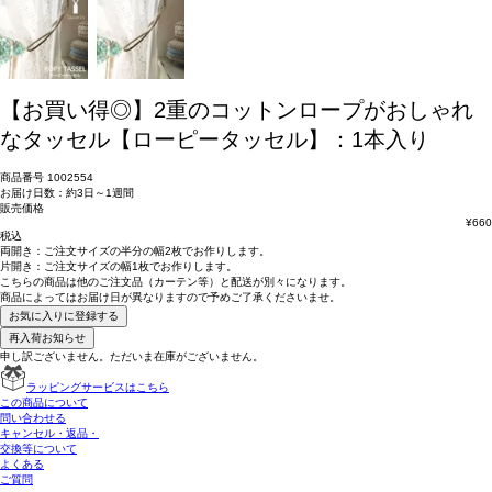
【お買い得◎】2重のコットンロープがおしゃれ
なタッセル【ローピータッセル】：1本入り
商品番号
1002554
お届け日数：約3日～1週間
販売価格
¥
660
税込
両開き：
ご注文サイズの半分の幅2枚
でお作りします。
片開き：
ご注文サイズの幅1枚
でお作りします。
こちらの商品は
他のご注文品（カーテン等）と配送が別々
になります。
商品によっては
お届け日が異なります
ので予めご了承くださいませ。
お気に入りに登録する
再入荷お知らせ
申し訳ございません。ただいま在庫がございません。
ラッピングサービスはこちら
この商品について
問い合わせる
キャンセル・返品・
交換等について
よくある
ご質問