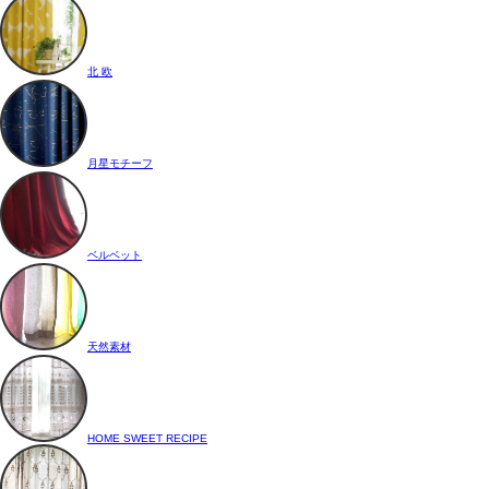
北 欧
月星モチーフ
ベルベット
天然素材
HOME SWEET RECIPE