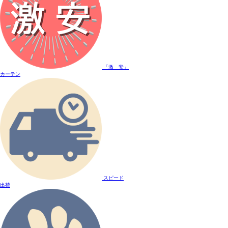
「激 安」
カーテン
スピード
出荷