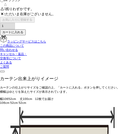
04 ブラウン
△
△
残りわずかです。
ただいま在庫がございません。
✕
お気に入りに登録する
カートに入れる
ラッピングサービスはこちら
この商品について
問い合わせる
キャンセル・返品・
交換等について
よくある
ご質問
カーテン出来上がりイメージ
カーテンの仕上がりサイズをご確認の上、「カートに入れる」ボタンを押してください。
横幅はゆとりを加えたサイズが表示されています。
幅
106
52
cm 丈
100
cm
1
2
枚でお届け
106cm
52cm
52cm