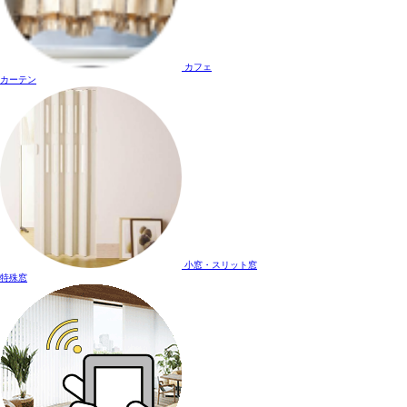
カフェ
カーテン
小窓・スリット窓
特殊窓