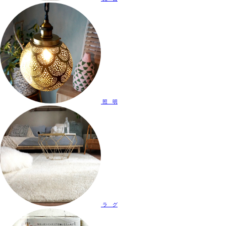
照 明
ラ グ