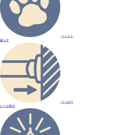
ペットと
暮らす
つっぱり
レール取付