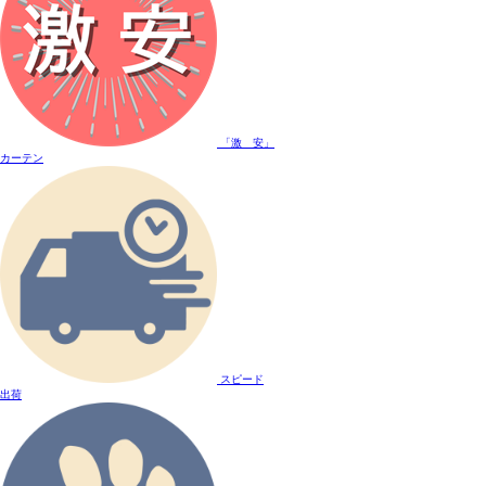
「激 安」
カーテン
スピード
出荷