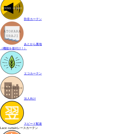
防音カーテン
あとから裏地
（機能を後付け！）
エコカーテン
法人向け
スピード配達
Lace curtain
レースカーテン