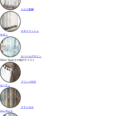
トルコ刺繍
スタイリッシュ
モダン
オパールデザイン
Other Taste
その他のテイスト
フリンジ付き
カーテン
クラシカル
エレガント