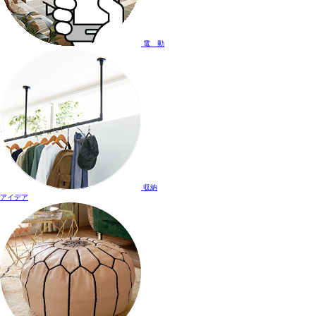
電 動
収納
アイデア