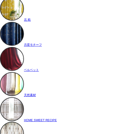
北 欧
月星モチーフ
ベルベット
天然素材
HOME SWEET RECIPE