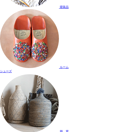
寝装品
ルーム
シューズ
雑 貨