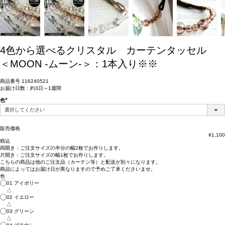
4色から選べるクリスタル カーテンタッセル
＜MOON -ムーン-＞：1本入り※※
商品番号
116240521
お届け日数：約3日～1週間
色
(必
須)
販売価格
¥
1,100
税込
両開き：
ご注文サイズの半分の幅2枚
でお作りします。
片開き：
ご注文サイズの幅1枚
でお作りします。
こちらの商品は
他のご注文品（カーテン等）と配送が別々
になります。
商品によっては
お届け日が異なります
ので予めご了承くださいませ。
色
01 アイボリー
△
02 イエロー
△
03 グリーン
△