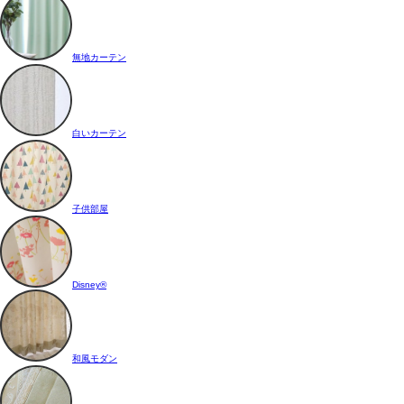
無地カーテン
白いカーテン
子供部屋
Disney®
和風モダン