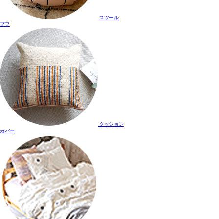
スツール
プフ
クッション
カバー