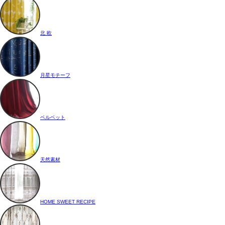
北 欧
月星モチーフ
ベルベット
天然素材
HOME SWEET RECIPE