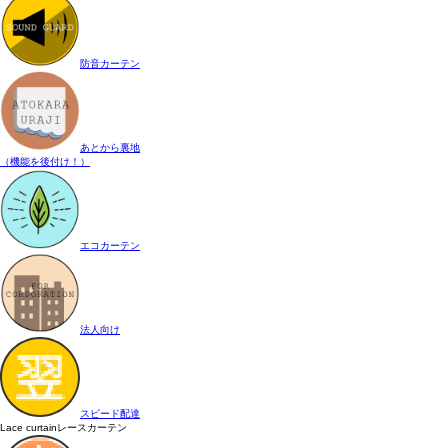
防音カーテン
あとから裏地
（機能を後付け！）
エコカーテン
法人向け
スピード配達
Lace curtain
レースカーテン