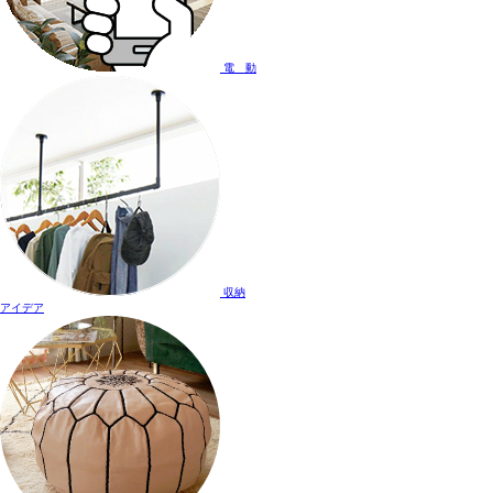
電 動
収納
アイデア