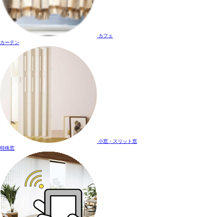
カフェ
カーテン
小窓・スリット窓
特殊窓