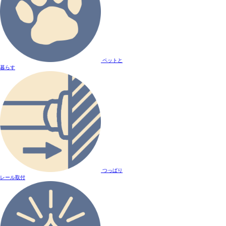
ペットと
暮らす
つっぱり
レール取付