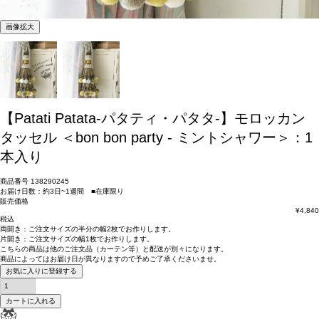
画像拡大
【Patati Patata-パタティ・パタタ-】モロッカン
タッセル ＜bon bon party - ミントシャワー＞：1
本入り
商品番号
138290245
お届け日数：約3日~1週間 ■在庫限り
販売価格
¥
4,840
税込
両開き：
ご注文サイズの半分の幅2枚
でお作りします。
片開き：
ご注文サイズの幅1枚
でお作りします。
こちらの商品は
他のご注文品（カーテン等）と配送が別々
になります。
商品によっては
お届け日が異なります
ので予めご了承くださいませ。
お気に入りに登録する
カートに入れる