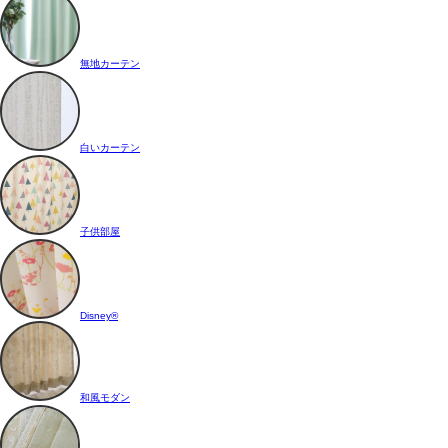
無地カーテン
白いカーテン
子供部屋
Disney®
和風モダン