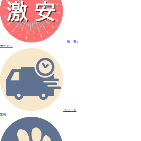
「激 安」
カーテン
スピード
出荷