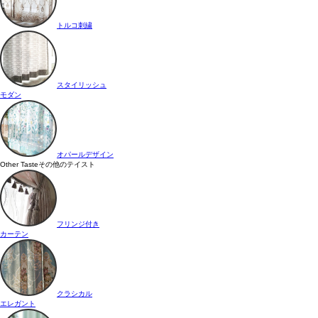
トルコ刺繍
スタイリッシュ
モダン
オパールデザイン
Other Taste
その他のテイスト
フリンジ付き
カーテン
クラシカル
エレガント