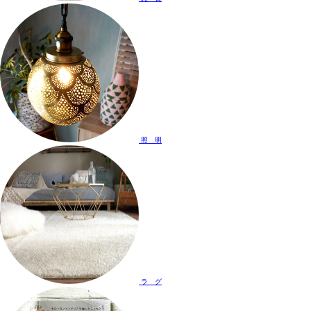
照 明
ラ グ