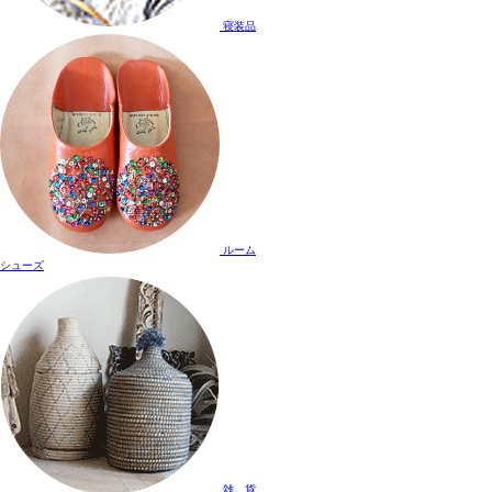
寝装品
ルーム
シューズ
雑 貨