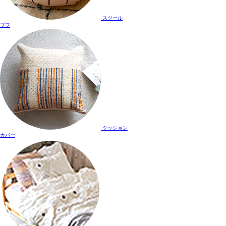
スツール
プフ
クッション
カバー