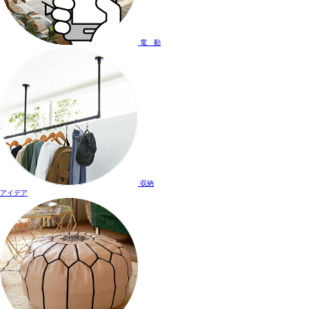
電 動
収納
アイデア