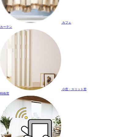
カフェ
カーテン
小窓・スリット窓
特殊窓