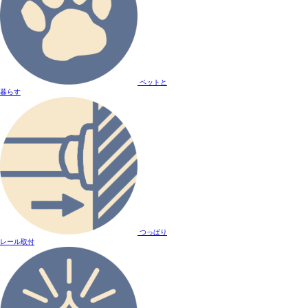
ペットと
暮らす
つっぱり
レール取付