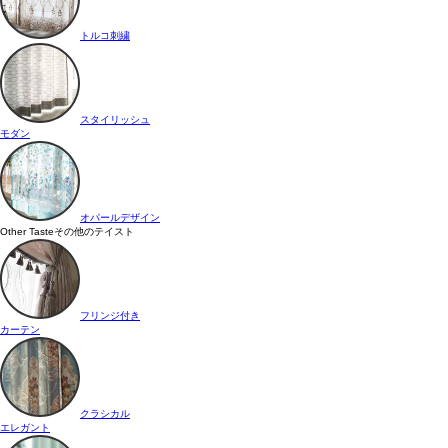
トルコ刺繍
スタイリッシュ
モダン
オパールデザイン
Other Taste
その他のテイスト
フリンジ付き
カーテン
クラシカル
エレガント