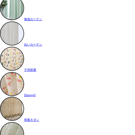
無地カーテン
白いカーテン
子供部屋
Disney®
和風モダン