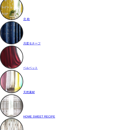
北 欧
月星モチーフ
ベルベット
天然素材
HOME SWEET RECIPE