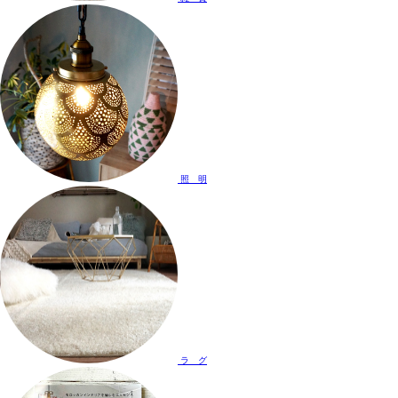
照 明
ラ グ