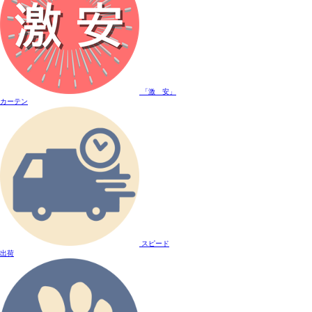
「激 安」
カーテン
スピード
出荷