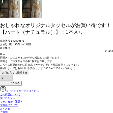
おしゃれなオリジナルタッセルがお買い得です！
【ハート（ナチュラル）】：1本入り
商品番号
142508571
お届け日数：約3日～1週間
販売価格
¥
1,430
税込
両開き：
ご注文サイズの半分の幅2枚
でお作りします。
片開き：
ご注文サイズの幅1枚
でお作りします。
こちらの商品は
他のご注文品（カーテン等）と配送が別々
になります。
商品によっては
お届け日が異なります
ので予めご了承くださいませ。
お気に入りに登録する
カートに入れる
ラッピングサービスはこちら
この商品について
問い合わせる
キャンセル・返品・
交換等について
よくある
ご質問