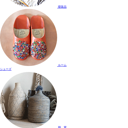
寝装品
ルーム
シューズ
雑 貨