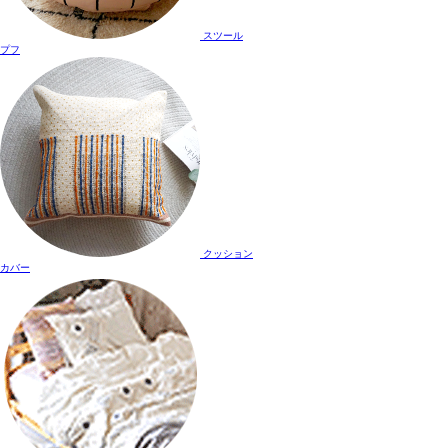
スツール
プフ
クッション
カバー