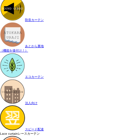
防音カーテン
あとから裏地
（機能を後付け！）
エコカーテン
法人向け
スピード配達
Lace curtain
レースカーテン