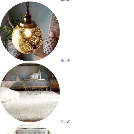
照 明
ラ グ