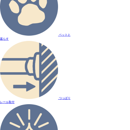
ペットと
暮らす
つっぱり
レール取付