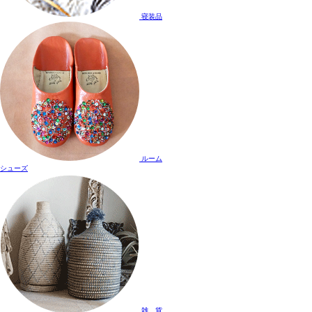
寝装品
ルーム
シューズ
雑 貨