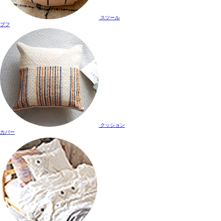
スツール
プフ
クッション
カバー