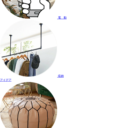
電 動
収納
アイデア