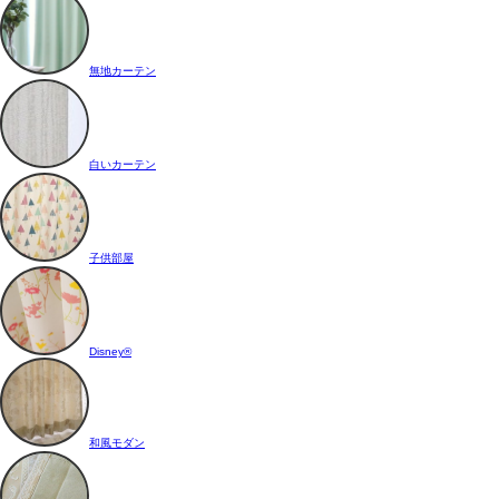
無地カーテン
白いカーテン
子供部屋
Disney®
和風モダン