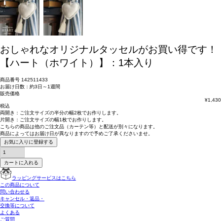
おしゃれなオリジナルタッセルがお買い得です！
【ハート（ホワイト）】：1本入り
商品番号
142511433
お届け日数：約3日～1週間
販売価格
¥
1,430
税込
両開き：
ご注文サイズの半分の幅2枚
でお作りします。
片開き：
ご注文サイズの幅1枚
でお作りします。
こちらの商品は
他のご注文品（カーテン等）と配送が別々
になります。
商品によっては
お届け日が異なります
ので予めご了承くださいませ。
お気に入りに登録する
カートに入れる
ラッピングサービスはこちら
この商品について
問い合わせる
キャンセル・返品・
交換等について
よくある
ご質問