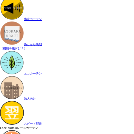
防音カーテン
あとから裏地
（機能を後付け！）
エコカーテン
法人向け
スピード配達
Lace curtain
レースカーテン