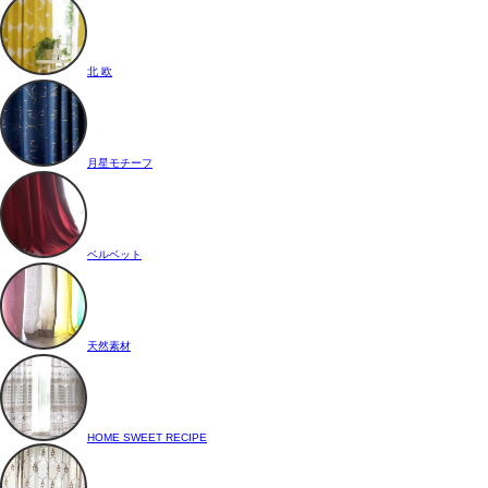
北 欧
月星モチーフ
ベルベット
天然素材
HOME SWEET RECIPE