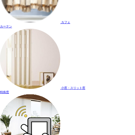
カフェ
カーテン
小窓・スリット窓
特殊窓