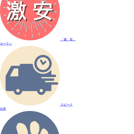
「激 安」
カーテン
スピード
出荷