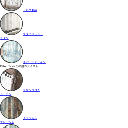
トルコ刺繍
スタイリッシュ
モダン
オパールデザイン
Other Taste
その他のテイスト
フリンジ付き
カーテン
クラシカル
エレガント