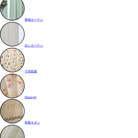
無地カーテン
白いカーテン
子供部屋
Disney®
和風モダン