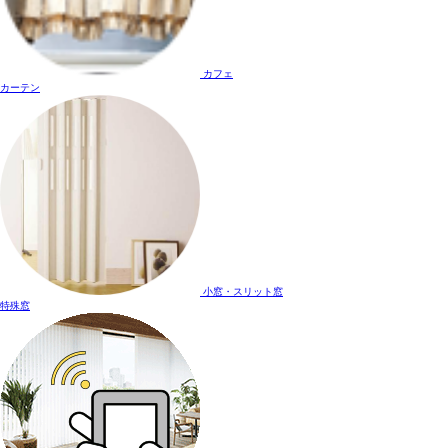
カフェ
カーテン
小窓・スリット窓
特殊窓