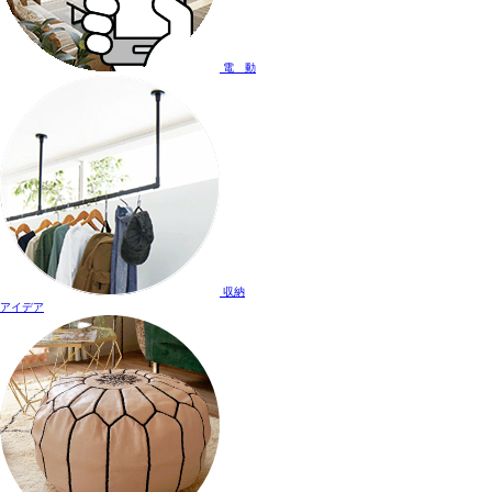
電 動
収納
アイデア