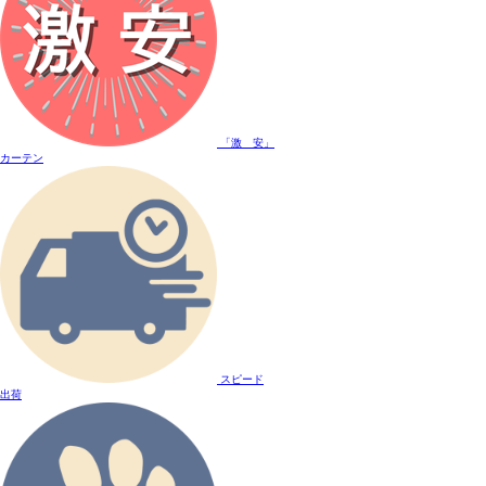
「激 安」
カーテン
スピード
出荷