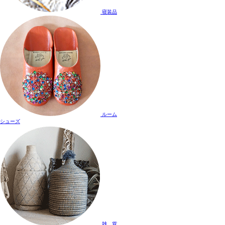
寝装品
ルーム
シューズ
雑 貨