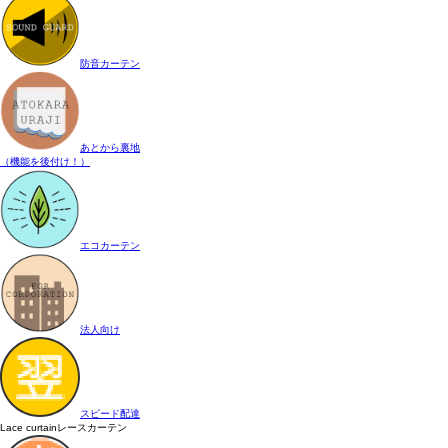
防音カーテン
あとから裏地
（機能を後付け！）
エコカーテン
法人向け
スピード配達
Lace curtain
レースカーテン