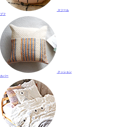
スツール
プフ
クッション
カバー