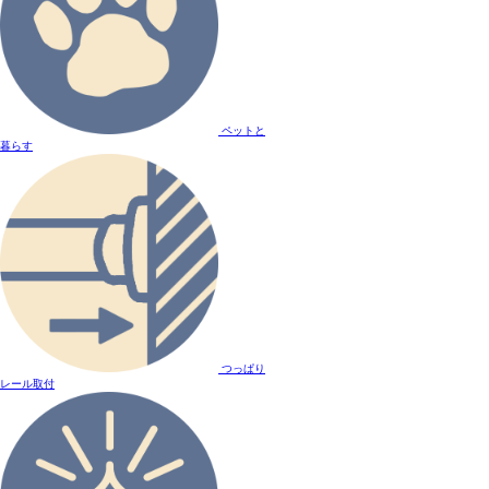
ペットと
暮らす
つっぱり
レール取付