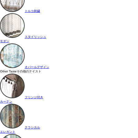
トルコ刺繍
スタイリッシュ
モダン
オパールデザイン
Other Taste
その他のテイスト
フリンジ付き
カーテン
クラシカル
エレガント