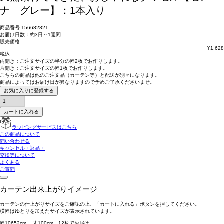
ナ グレー】：1本入り
商品番号
156682821
お届け日数：約3日～1週間
販売価格
¥
1,628
税込
両開き：
ご注文サイズの半分の幅2枚
でお作りします。
片開き：
ご注文サイズの幅1枚
でお作りします。
こちらの商品は
他のご注文品（カーテン等）と配送が別々
になります。
商品によっては
お届け日が異なります
ので予めご了承くださいませ。
お気に入りに登録する
カートに入れる
ラッピングサービスはこちら
この商品について
問い合わせる
キャンセル・返品・
交換等について
よくある
ご質問
カーテン出来上がりイメージ
カーテンの仕上がりサイズをご確認の上、「カートに入れる」ボタンを押してください。
横幅はゆとりを加えたサイズが表示されています。
幅
106
52
cm 丈
100
cm
1
2
枚でお届け