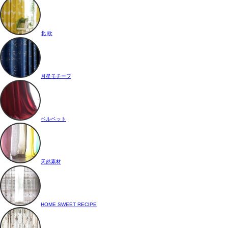
北 欧
月星モチーフ
ベルベット
天然素材
HOME SWEET RECIPE