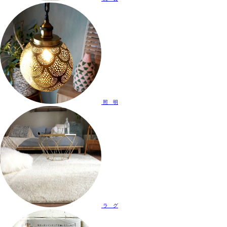
照 明
ラ グ