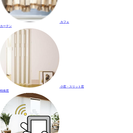
カフェ
カーテン
小窓・スリット窓
特殊窓