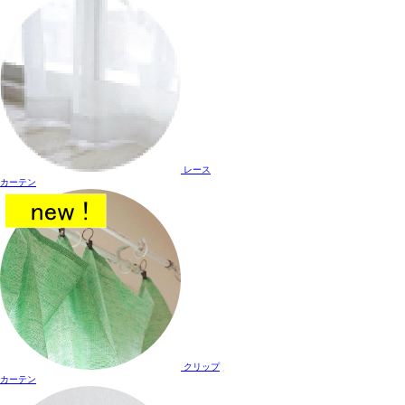
レース
カーテン
クリップ
カーテン