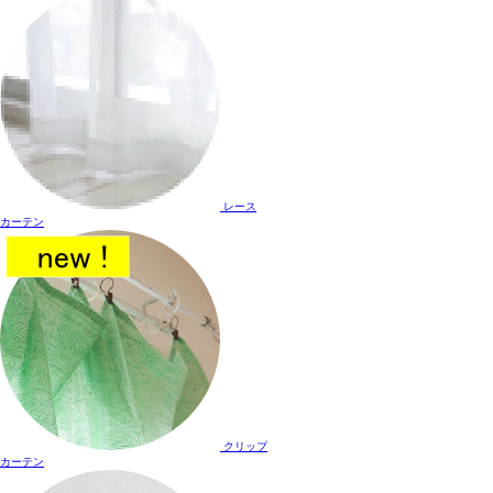
レース
カーテン
クリップ
カーテン