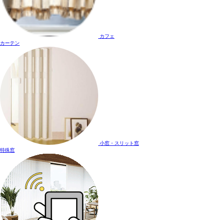
カフェ
カーテン
小窓・スリット窓
特殊窓