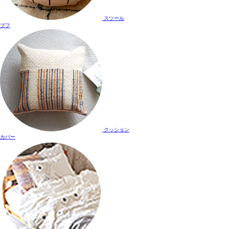
スツール
プフ
クッション
カバー