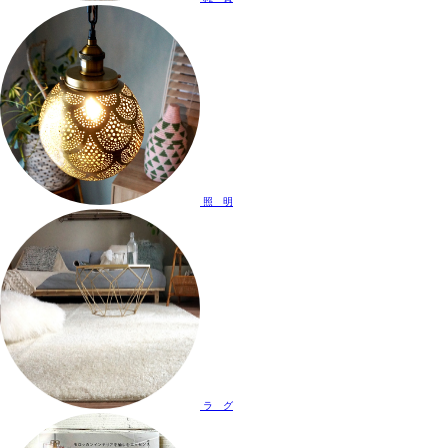
照 明
ラ グ