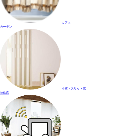
カフェ
カーテン
小窓・スリット窓
特殊窓