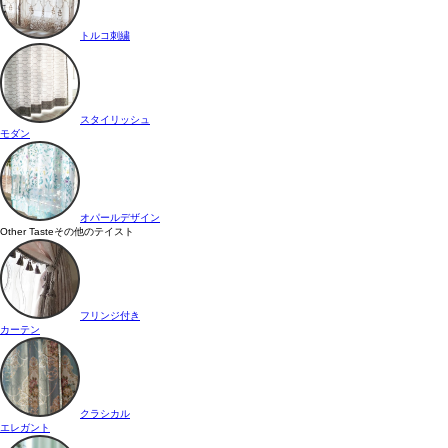
トルコ刺繍
スタイリッシュ
モダン
オパールデザイン
Other Taste
その他のテイスト
フリンジ付き
カーテン
クラシカル
エレガント