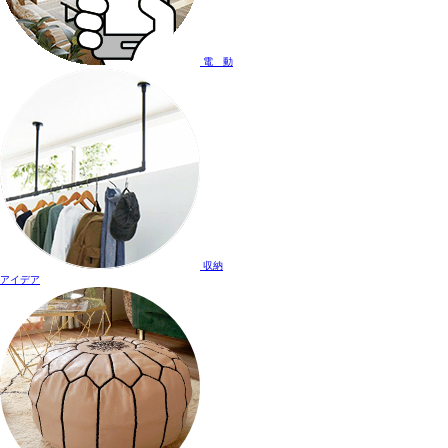
電 動
収納
アイデア