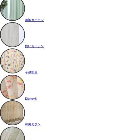
無地カーテン
白いカーテン
子供部屋
Disney®
和風モダン