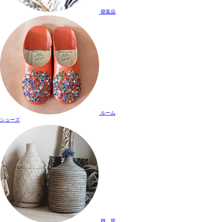
寝装品
ルーム
シューズ
雑 貨