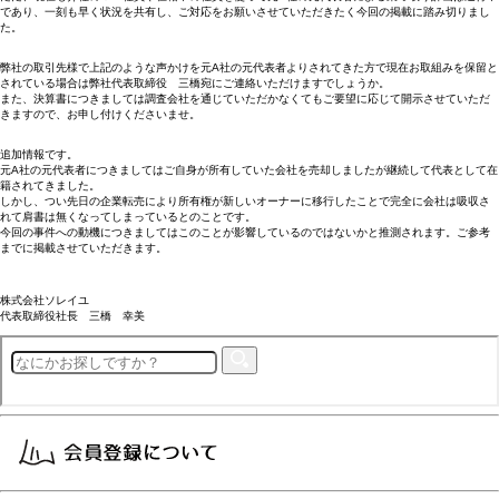
であり、一刻も早く状況を共有し、ご対応をお願いさせていただきたく今回の掲載に踏み切りまし
た。
弊社の取引先様で上記のような声かけを元A社の元代表者よりされてきた方で現在お取組みを保留と
されている場合は弊社代表取締役 三橋宛にご連絡いただけますでしょうか。
また、決算書につきましては調査会社を通じていただかなくてもご要望に応じて開示させていただ
きますので、お申し付けくださいませ。
追加情報です。
元A社の元代表者につきましてはご自身が所有していた会社を売却しましたが継続して代表として在
籍されてきました。
しかし、つい先日の企業転売により所有権が新しいオーナーに移行したことで完全に会社は吸収さ
れて肩書は無くなってしまっているとのことです。
今回の事件への動機につきましてはこのことが影響しているのではないかと推測されます。ご参考
までに掲載させていただきます。
株式会社ソレイユ
代表取締役社長 三橋 幸美