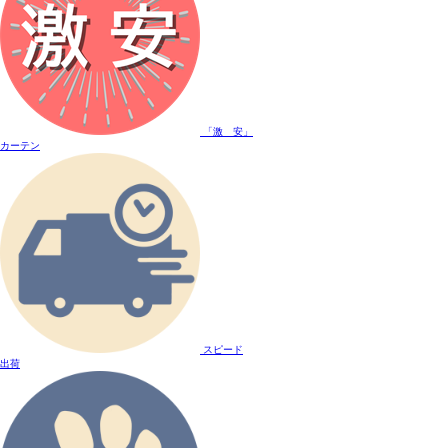
「激 安」
カーテン
スピード
出荷