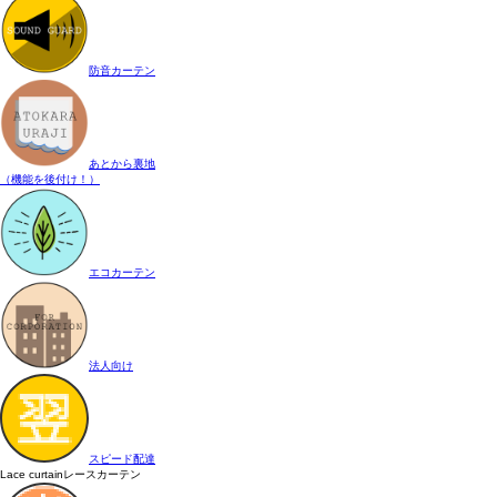
防音カーテン
あとから裏地
（機能を後付け！）
エコカーテン
法人向け
スピード配達
Lace curtain
レースカーテン