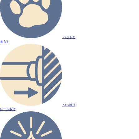
ペットと
暮らす
つっぱり
レール取付