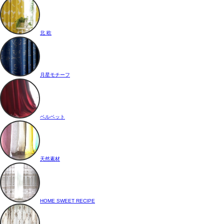
北 欧
月星モチーフ
ベルベット
天然素材
HOME SWEET RECIPE