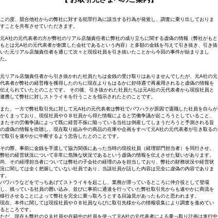
この度、競合他社からの弊社に対する犯罪行為に該当する行為が発覚し、調査に乗り出しておりま
すことを共有させていただきます。
元A社の元代表者の方が弊社のリアル店舗責任者に弊社の成り立ちに関する虚偽の情報（弊社がもと
もとは元A社の元代表者が創業した会社であるという内容）と多額の金銭を与えて引き抜き、引き抜
いた元リアル店舗責任者を通じて次々と現役社員を引き抜いたことから今回の事件が始まりまし
た。
元リアル店舗責任者から引き抜かれた社員たちは金銭の受け取りはありませんでしたが、元A社の元
代表者が弊社の経営権を獲得したのちに現在よりもはるかに好待遇で再雇用されると虚偽の情報を
伝えられていたとのことです。 その後、引き抜かれた社員たちは元A社の元代表者から現役社員と
連携して弊社に対しストライキを行うことを指示されたとのことです。
また、一方で弊社取引先に対して元A社の元代表者は弊社でパワハラが原因で退職した社員を自らが
かくまっており、現役社員やＯＢ社員から得た情報によると労働争議が起ころうとしていること、
またその労働争議によって既に経営不振に陥っている当社は倒産してしまうだろうと予測される旨
の虚偽の情報を吹聴し、現在取り組み中の商品の在庫や企画をすべて元A社の元代表者が引き取るの
で取引を速やかに中断するよう忠告したとのことです。
その際、事前に金銭を手渡して協力関係にあった当時の現役社員（経理部門担当者）を同行させ、
弊社の経営状況について非常に危険な状況であるという虚偽の情報を伝えさせた疑いがあります。
尚、その経理担当者については弊社の子会社の経理のみを担当しており、弊社の財務状況や経営状
況に関しては全く把握していない社員であり、当該社員が話した内容は完全に虚偽の内容でありま
す。
パワハラなどをでっちあげてストライキを起こし、業務が滞っているところに仲介役として登場
し、残っている社員の囲い込み、並びに事前に通達を行っていた弊社取引先からも速やかに商流を
移行させることによって弊社を完全に乗っ取ろうとする目論見があったものと思われます。
現在、本件に関しては現役社員やＯＢ社員ならびに取引先様からの情報収集により調査を進めてい
るところです。
ただ、現在も弊社のＯＢ社員や在籍中の社員を使って元A社の元代表者による乗っ取り計画は進行中