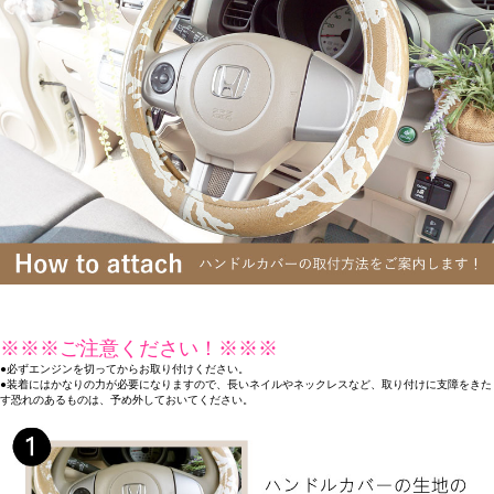
※※※ご注意ください！※※※
●必ずエンジンを切ってからお取り付けください。
●装着にはかなりの力が必要になりますので、長いネイルやネックレスなど、取り付けに支障をきた
す恐れのあるものは、予め外しておいてください。