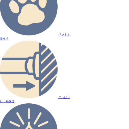
ペットと
暮らす
つっぱり
レール取付