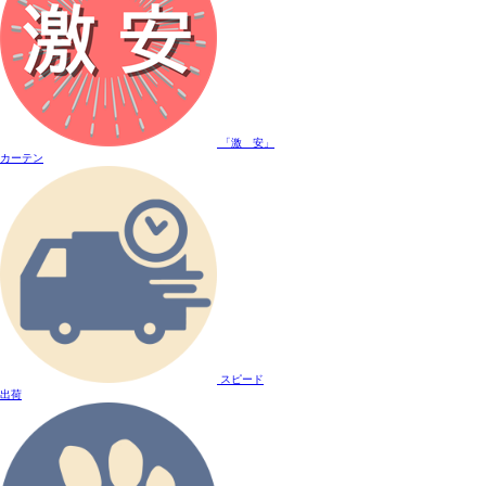
「激 安」
カーテン
スピード
出荷