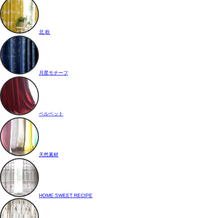
北 欧
月星モチーフ
ベルベット
天然素材
HOME SWEET RECIPE