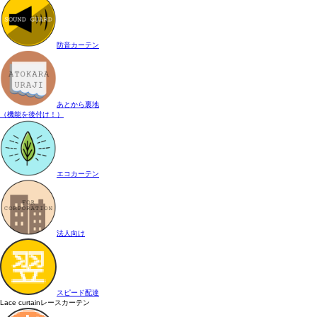
防音カーテン
あとから裏地
（機能を後付け！）
エコカーテン
法人向け
スピード配達
Lace curtain
レースカーテン