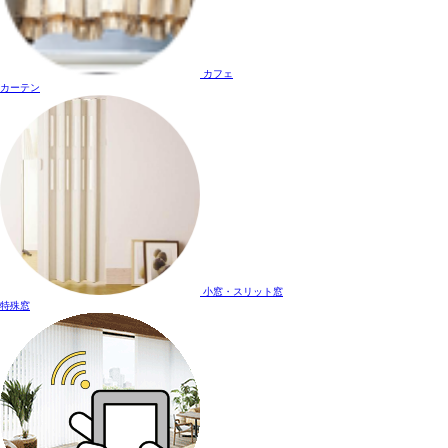
カフェ
カーテン
小窓・スリット窓
特殊窓