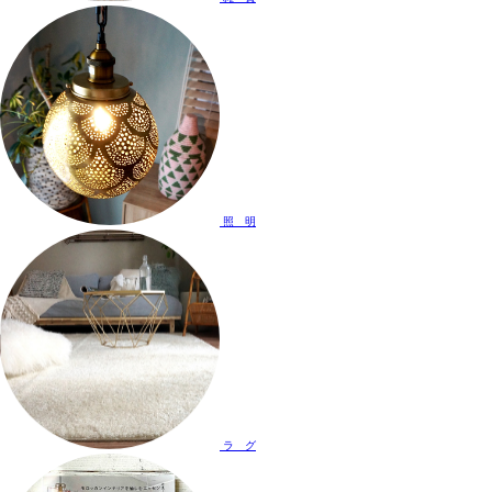
照 明
ラ グ