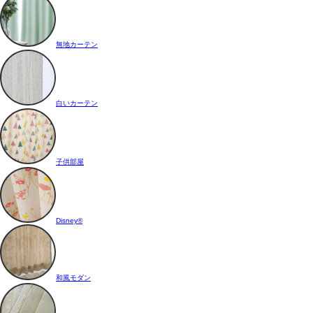
無地カーテン
白いカーテン
子供部屋
Disney®
和風モダン