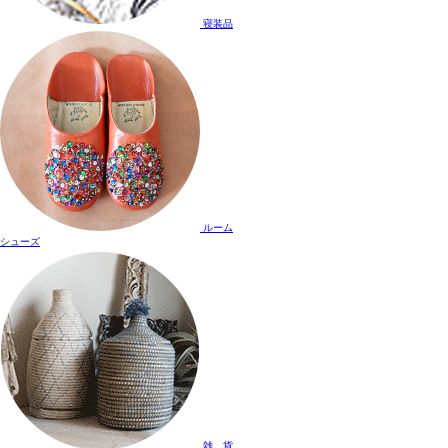
寝装品
ルーム
シューズ
雑 貨