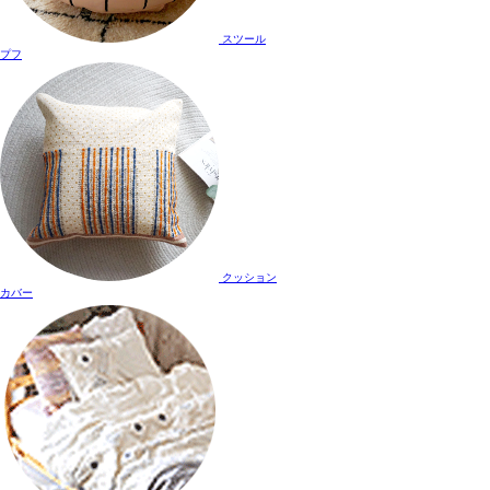
スツール
プフ
クッション
カバー