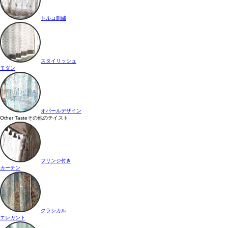
トルコ刺繍
スタイリッシュ
モダン
オパールデザイン
Other Taste
その他のテイスト
フリンジ付き
カーテン
クラシカル
エレガント