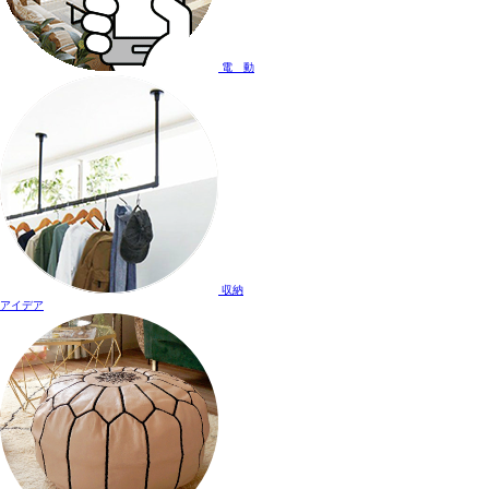
電 動
収納
アイデア