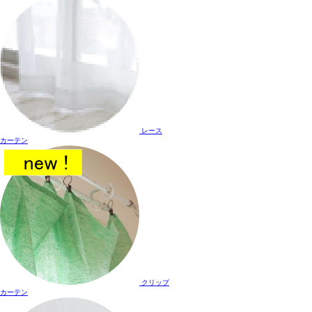
レース
カーテン
クリップ
カーテン