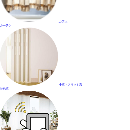
カフェ
カーテン
小窓・スリット窓
特殊窓