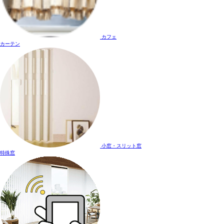
カフェ
カーテン
小窓・スリット窓
特殊窓