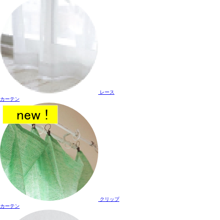
レース
カーテン
クリップ
カーテン