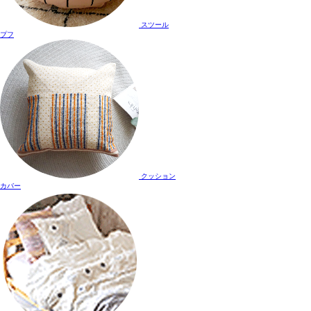
スツール
プフ
クッション
カバー