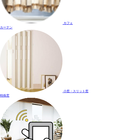
カフェ
カーテン
小窓・スリット窓
特殊窓