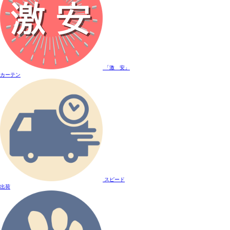
「激 安」
カーテン
スピード
出荷