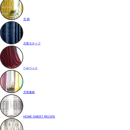
北 欧
月星モチーフ
ベルベット
天然素材
HOME SWEET RECIPE