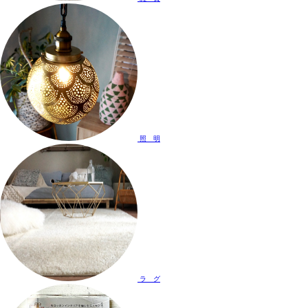
照 明
ラ グ