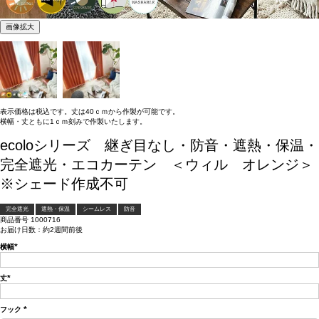
画像拡大
表示価格は税込です。丈は40ｃｍから作製が可能です。
横幅・丈ともに1ｃｍ刻みで作製いたします。
ecoloシリーズ 継ぎ目なし・防音・遮熱・保温・
完全遮光・エコカーテン ＜ウィル オレンジ＞
※シェード作成不可
完全遮光
遮熱・保温
シームレス
防音
商品番号
1000716
お届け日数：約2週間前後
横幅
(必
須)
丈
(必
須)
フック