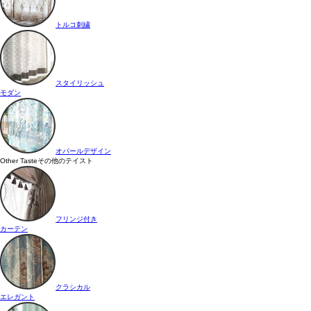
トルコ刺繍
スタイリッシュ
モダン
オパールデザイン
Other Taste
その他のテイスト
フリンジ付き
カーテン
クラシカル
エレガント