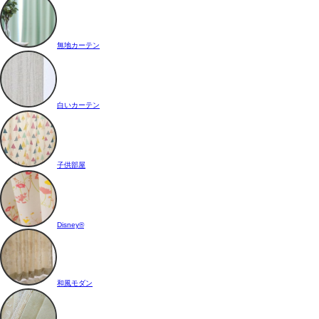
無地カーテン
白いカーテン
子供部屋
Disney®
和風モダン