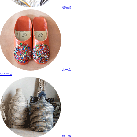
寝装品
ルーム
シューズ
雑 貨