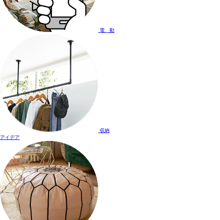
電 動
収納
アイデア