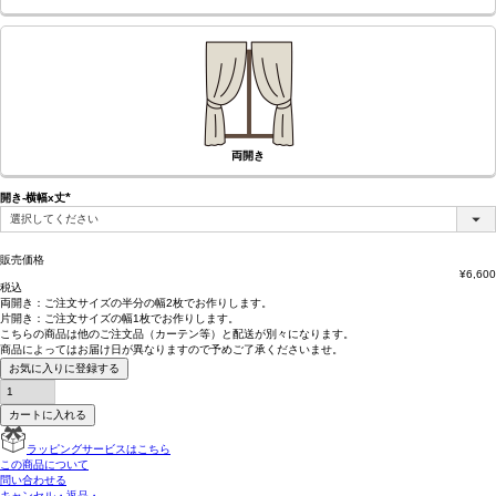
両開き
開き-横幅x丈
(必
須)
販売価格
¥
6,600
税込
両開き：
ご注文サイズの半分の幅2枚
でお作りします。
片開き：
ご注文サイズの幅1枚
でお作りします。
こちらの商品は
他のご注文品（カーテン等）と配送が別々
になります。
商品によっては
お届け日が異なります
ので予めご了承くださいませ。
お気に入りに登録する
カートに入れる
ラッピングサービスはこちら
この商品について
問い合わせる
キャンセル・返品・