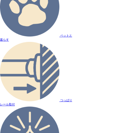
ペットと
暮らす
つっぱり
レール取付