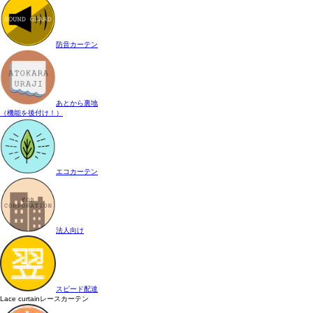
防音カーテン
あとから裏地
（機能を後付け！）
エコカーテン
法人向け
スピード配達
Lace curtain
レースカーテン