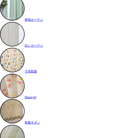
無地カーテン
白いカーテン
子供部屋
Disney®
和風モダン