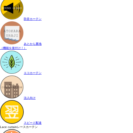
防音カーテン
あとから裏地
（機能を後付け！）
エコカーテン
法人向け
スピード配達
Lace curtain
レースカーテン