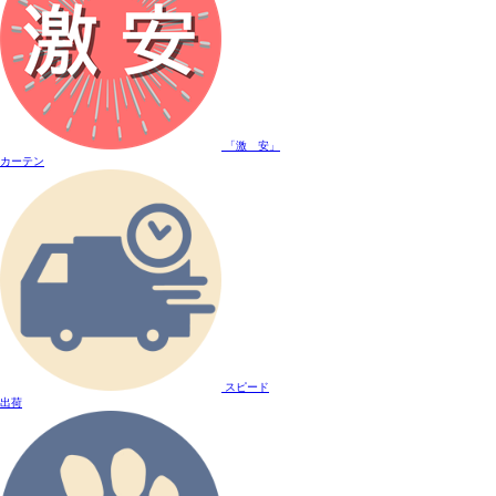
「激 安」
カーテン
スピード
出荷