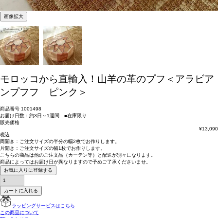
画像拡大
モロッコから直輸入！山羊の革のプフ＜アラビア
ンプフフ ピンク＞
商品番号
1001498
お届け日数：約3日～1週間 ■在庫限り
販売価格
¥
13,090
税込
両開き：
ご注文サイズの半分の幅2枚
でお作りします。
片開き：
ご注文サイズの幅1枚
でお作りします。
こちらの商品は
他のご注文品（カーテン等）と配送が別々
になります。
商品によっては
お届け日が異なります
ので予めご了承くださいませ。
お気に入りに登録する
カートに入れる
ラッピングサービスはこちら
この商品について