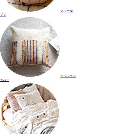
スツール
プフ
クッション
カバー