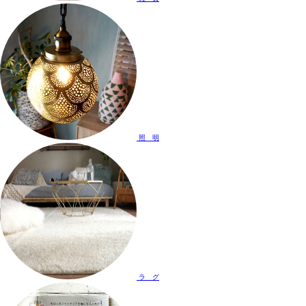
照 明
ラ グ