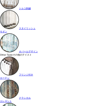
トルコ刺繍
スタイリッシュ
モダン
オパールデザイン
Other Taste
その他のテイスト
フリンジ付き
カーテン
クラシカル
エレガント