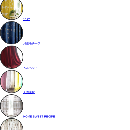
北 欧
月星モチーフ
ベルベット
天然素材
HOME SWEET RECIPE