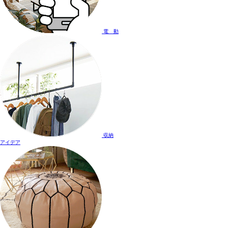
電 動
収納
アイデア