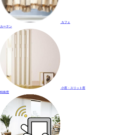
カフェ
カーテン
小窓・スリット窓
特殊窓