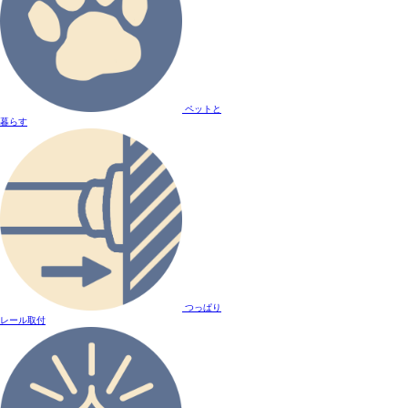
ペットと
暮らす
つっぱり
レール取付