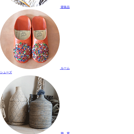
寝装品
ルーム
シューズ
雑 貨