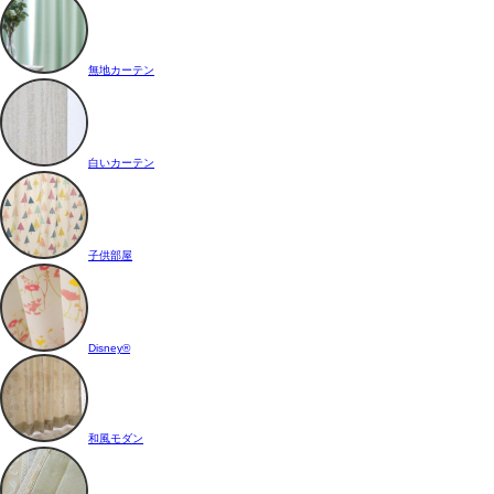
無地カーテン
白いカーテン
子供部屋
Disney®
和風モダン