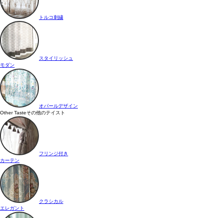
トルコ刺繍
スタイリッシュ
モダン
オパールデザイン
Other Taste
その他のテイスト
フリンジ付き
カーテン
クラシカル
エレガント