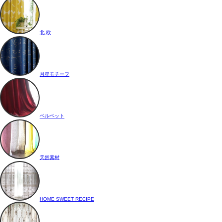
北 欧
月星モチーフ
ベルベット
天然素材
HOME SWEET RECIPE