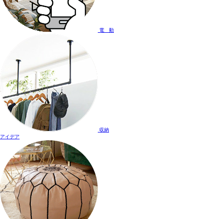
電 動
収納
アイデア