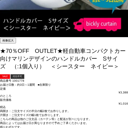
画像拡大
★70％OFF OUTLET★軽自動車コンパクトカー
向けマリンデザインのハンドルカバー Sサイ
ズ （:1個入り） ＜シースター ネイビー＞
SALE
代引不可
商品番号
1001778
お届け日数：約3日～1週間 ■在庫限り
定価
¥
3,388
のところ
販売価格
¥
1,016
税込
両開き：
ご注文サイズの半分の幅2枚
でお作りします。
片開き：
ご注文サイズの幅1枚
でお作りします。
こちらの商品は
他のご注文品（カーテン等）と配送が別々
になります。
商品によっては
お届け日が異なります
ので予めご了承くださいませ。
残りわずかです。