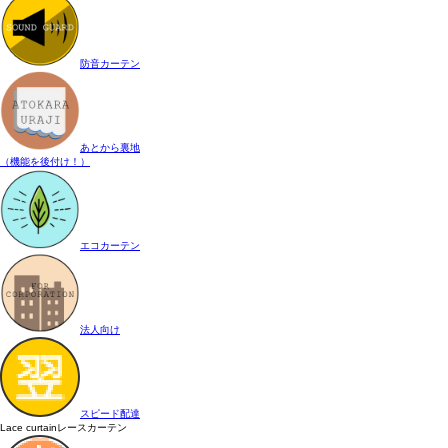
防音カーテン
あとから裏地
（機能を後付け！）
エコカーテン
法人向け
スピード配達
Lace curtain
レースカーテン