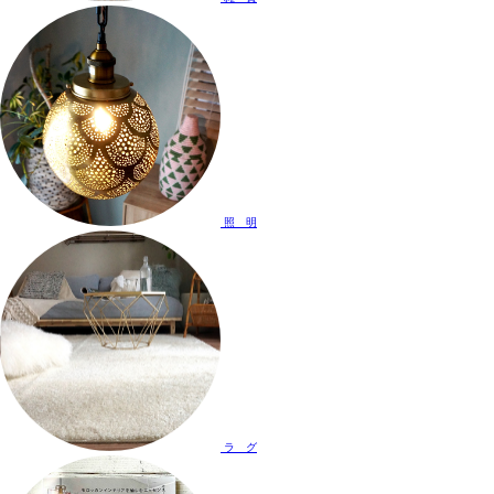
照 明
ラ グ