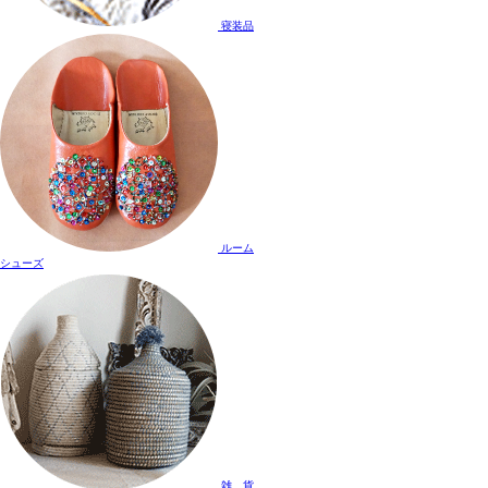
寝装品
ルーム
シューズ
雑 貨