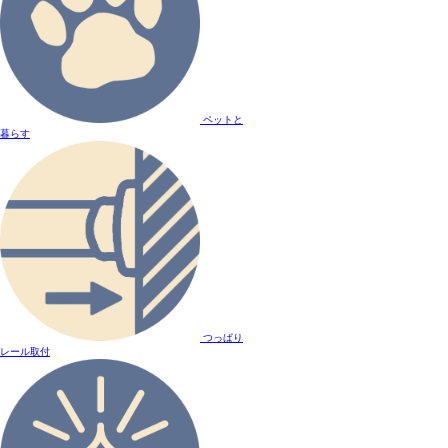
ペットと
暮らす
つっぱり
レール取付