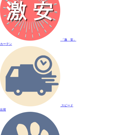
「激 安」
カーテン
スピード
出荷