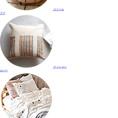
スツール
プフ
クッション
カバー