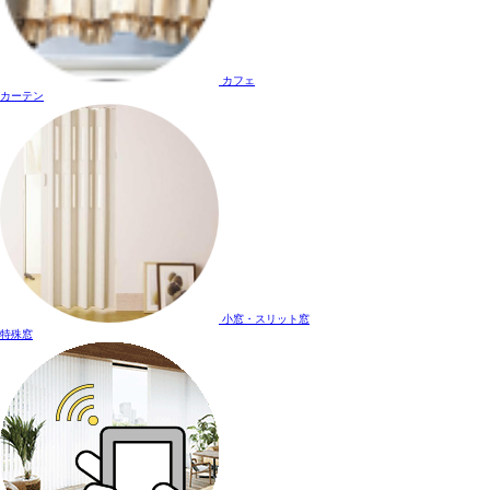
カフェ
カーテン
小窓・スリット窓
特殊窓