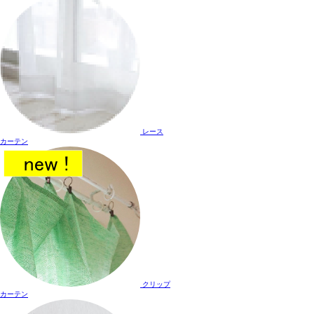
レース
カーテン
クリップ
カーテン