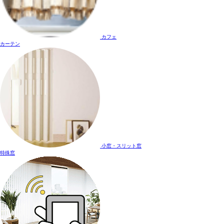
カフェ
カーテン
小窓・スリット窓
特殊窓