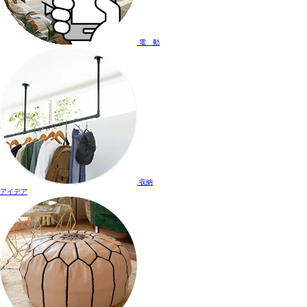
電 動
収納
アイデア