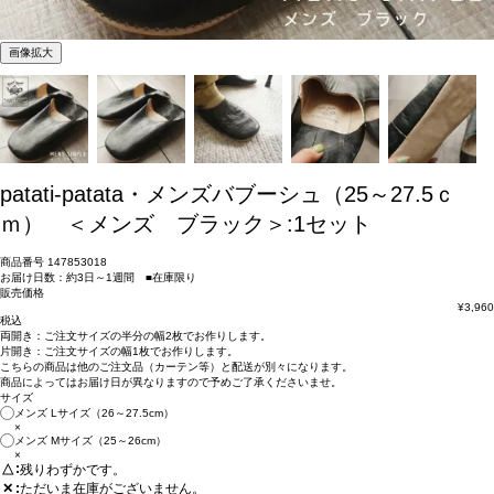
画像拡大
patati-patata・メンズバブーシュ（25～27.5ｃ
ｍ） ＜メンズ ブラック＞:1セット
商品番号
147853018
お届け日数：約3日～1週間 ■在庫限り
販売価格
¥
3,960
税込
両開き：
ご注文サイズの半分の幅2枚
でお作りします。
片開き：
ご注文サイズの幅1枚
でお作りします。
こちらの商品は
他のご注文品（カーテン等）と配送が別々
になります。
商品によっては
お届け日が異なります
ので予めご了承くださいませ。
サイズ
メンズ Lサイズ（26～27.5cm）
×
メンズ Mサイズ（25～26cm）
×
△
残りわずかです。
ただいま在庫がございません。
✕