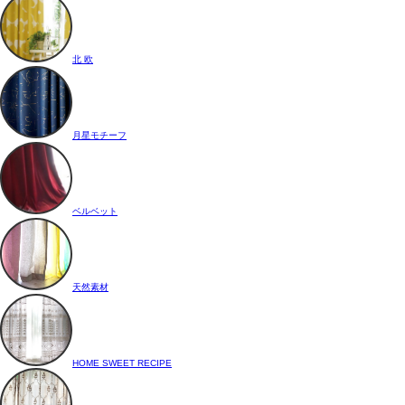
北 欧
月星モチーフ
ベルベット
天然素材
HOME SWEET RECIPE