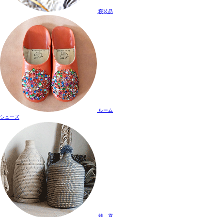
寝装品
ルーム
シューズ
雑 貨