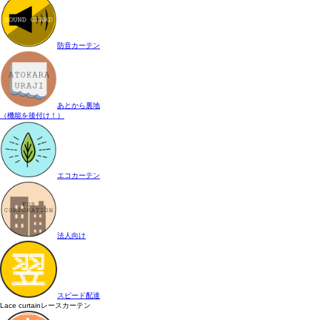
防音カーテン
あとから裏地
（機能を後付け！）
エコカーテン
法人向け
スピード配達
Lace curtain
レースカーテン