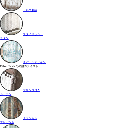
トルコ刺繍
スタイリッシュ
モダン
オパールデザイン
Other Taste
その他のテイスト
フリンジ付き
カーテン
クラシカル
エレガント