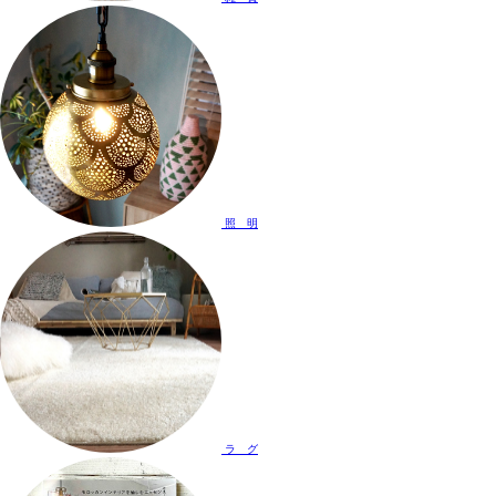
照 明
ラ グ