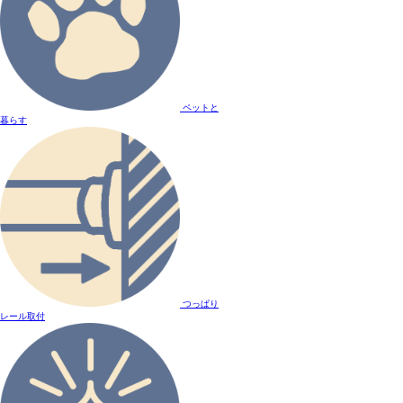
ペットと
暮らす
つっぱり
レール取付