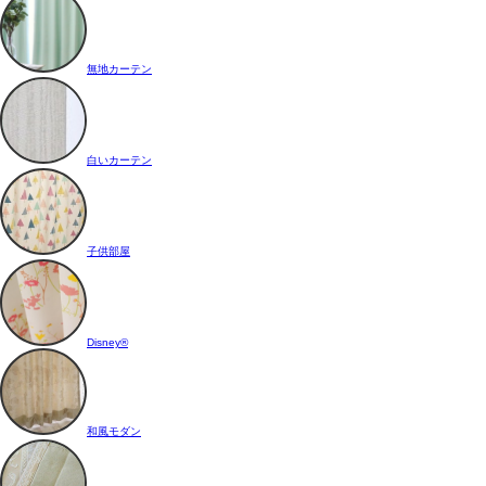
無地カーテン
白いカーテン
子供部屋
Disney®
和風モダン