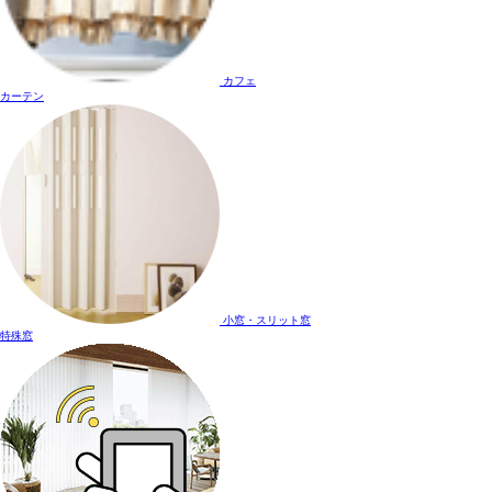
カフェ
カーテン
小窓・スリット窓
特殊窓