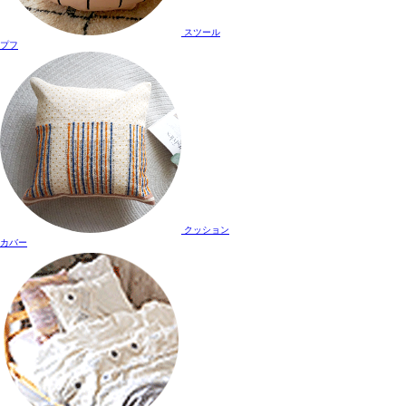
スツール
プフ
クッション
カバー