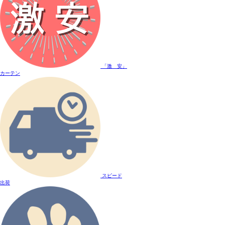
「激 安」
カーテン
スピード
出荷