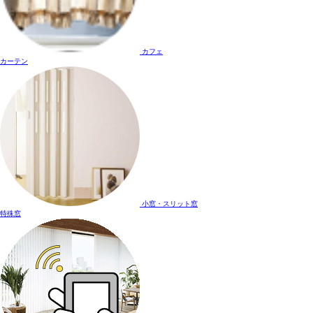
カフェ
カーテン
小窓・スリット窓
特殊窓