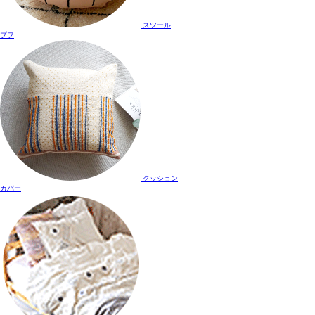
スツール
プフ
クッション
カバー