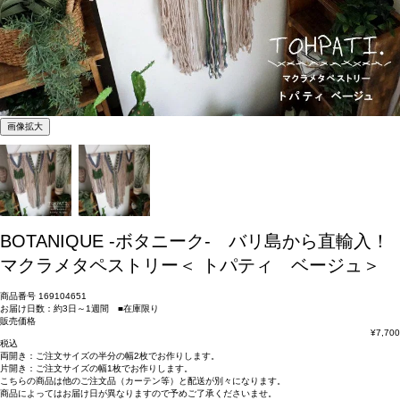
画像拡大
BOTANIQUE -ボタニーク- バリ島から直輸入！
マクラメタペストリー＜ トパティ ベージュ＞
商品番号
169104651
お届け日数：約3日～1週間 ■在庫限り
販売価格
¥
7,700
税込
両開き：
ご注文サイズの半分の幅2枚
でお作りします。
片開き：
ご注文サイズの幅1枚
でお作りします。
こちらの商品は
他のご注文品（カーテン等）と配送が別々
になります。
商品によっては
お届け日が異なります
ので予めご了承くださいませ。