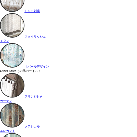
トルコ刺繍
スタイリッシュ
モダン
オパールデザイン
Other Taste
その他のテイスト
フリンジ付き
カーテン
クラシカル
エレガント