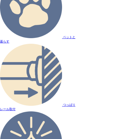
ペットと
暮らす
つっぱり
レール取付