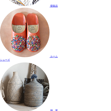
寝装品
ルーム
シューズ
雑 貨