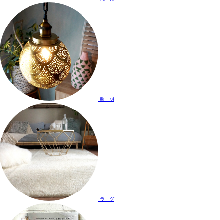
照 明
ラ グ