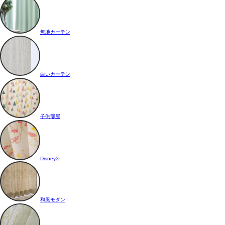
無地カーテン
白いカーテン
子供部屋
Disney®
和風モダン