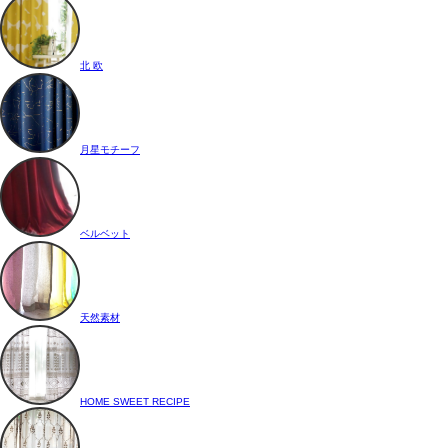
北 欧
月星モチーフ
ベルベット
天然素材
HOME SWEET RECIPE