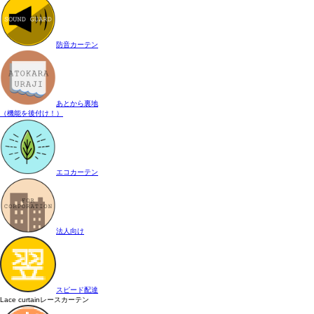
防音カーテン
あとから裏地
（機能を後付け！）
エコカーテン
法人向け
スピード配達
Lace curtain
レースカーテン