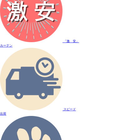
「激 安」
カーテン
スピード
出荷