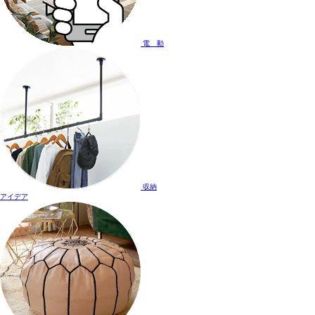
電 動
収納
アイデア