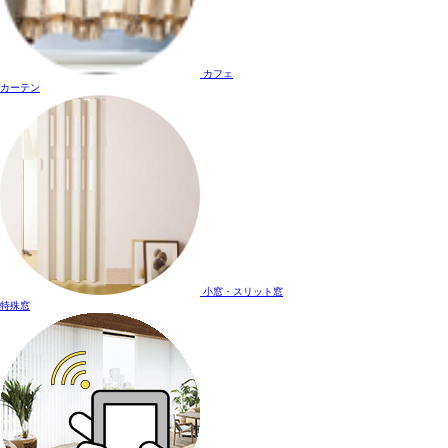
カフェ
カーテン
小窓・スリット窓
特殊窓