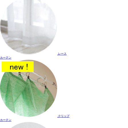
レース
カーテン
クリップ
カーテン