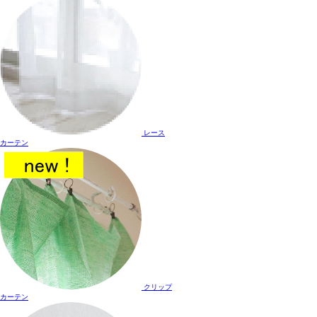
レース
カーテン
クリップ
カーテン