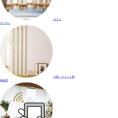
カフェ
カーテン
小窓・スリット窓
特殊窓