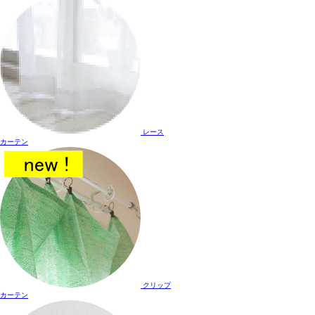
レース
カーテン
クリップ
カーテン