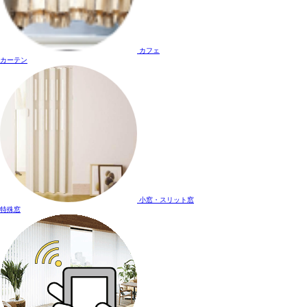
カフェ
カーテン
小窓・スリット窓
特殊窓