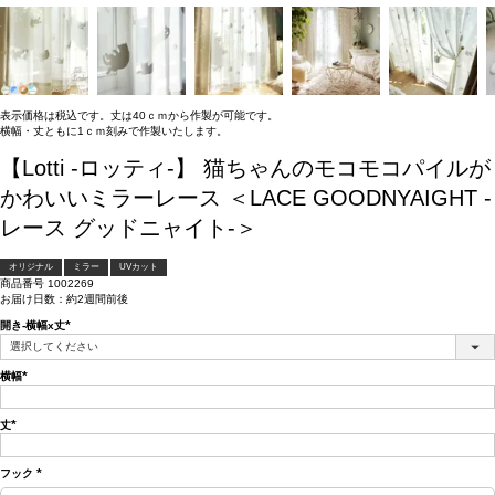
表示価格は税込です。丈は40ｃｍから作製が可能です。
横幅・丈ともに1ｃｍ刻みで作製いたします。
【Lotti -ロッティ-】 猫ちゃんのモコモコパイルが
かわいいミラーレース ＜LACE GOODNYAIGHT -
レース グッドニャイト-＞
オリジナル
ミラー
UVカット
商品番号
1002269
お届け日数：約2週間前後
開き-横幅x丈
(必
須)
横幅
(必
須)
丈
(必
須)
フック
(必