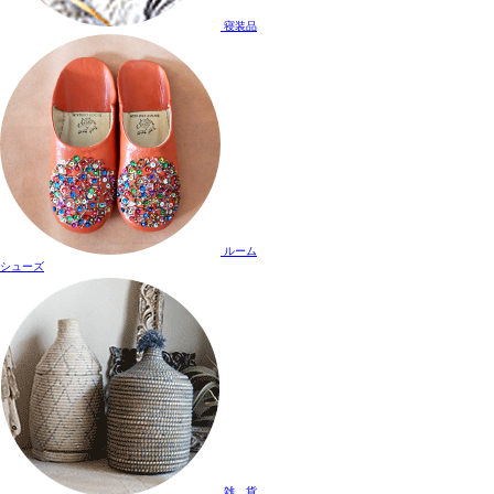
寝装品
ルーム
シューズ
雑 貨