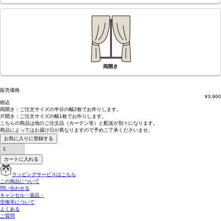
両開き
販売価格
¥
3,960
税込
両開き：
ご注文サイズの半分の幅2枚
でお作りします。
片開き：
ご注文サイズの幅1枚
でお作りします。
こちらの商品は
他のご注文品（カーテン等）と配送が別々
になります。
商品によっては
お届け日が異なります
ので予めご了承くださいませ。
お気に入りに登録する
カートに入れる
ラッピングサービスはこちら
この商品について
問い合わせる
キャンセル・返品・
交換等について
よくある
ご質問