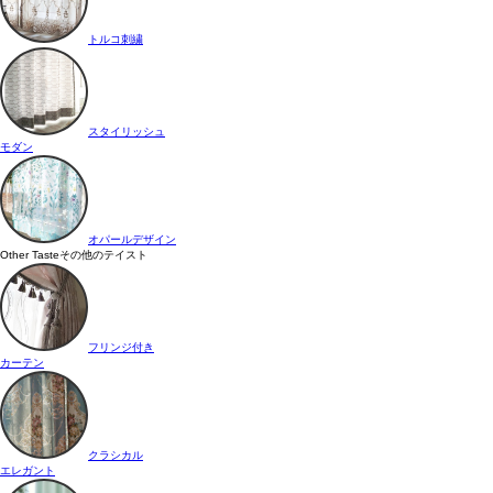
トルコ刺繍
スタイリッシュ
モダン
オパールデザイン
Other Taste
その他のテイスト
フリンジ付き
カーテン
クラシカル
エレガント