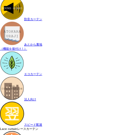
防音カーテン
あとから裏地
（機能を後付け！）
エコカーテン
法人向け
スピード配達
Lace curtain
レースカーテン