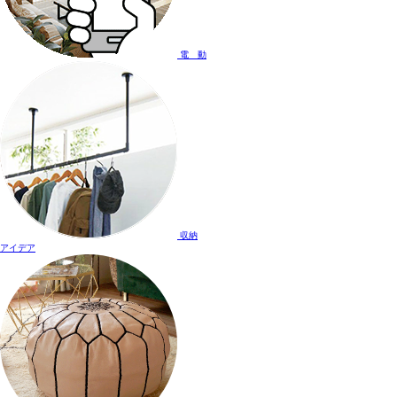
電 動
収納
アイデア