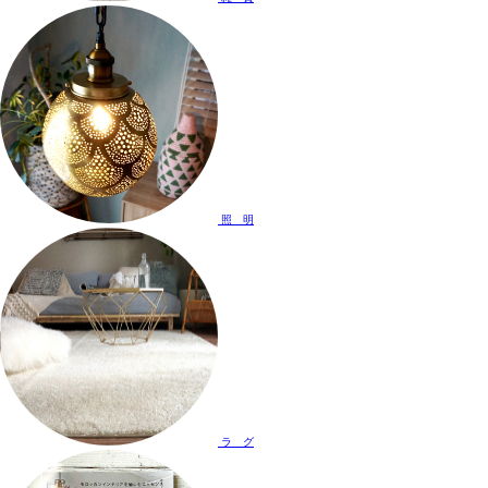
照 明
ラ グ