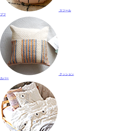
スツール
プフ
クッション
カバー