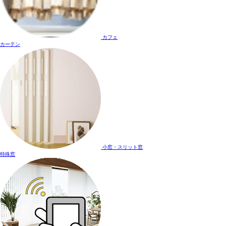
カフェ
カーテン
小窓・スリット窓
特殊窓