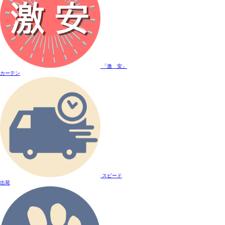
「激 安」
カーテン
スピード
出荷