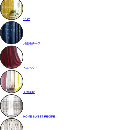
北 欧
月星モチーフ
ベルベット
天然素材
HOME SWEET RECIPE