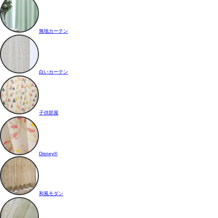
無地カーテン
白いカーテン
子供部屋
Disney®
和風モダン