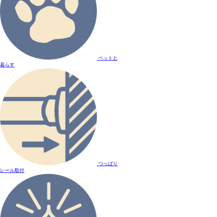
ペットと
暮らす
つっぱり
レール取付