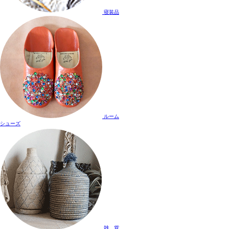
寝装品
ルーム
シューズ
雑 貨