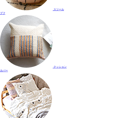
スツール
プフ
クッション
カバー