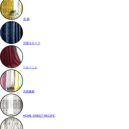
北 欧
月星モチーフ
ベルベット
天然素材
HOME SWEET RECIPE