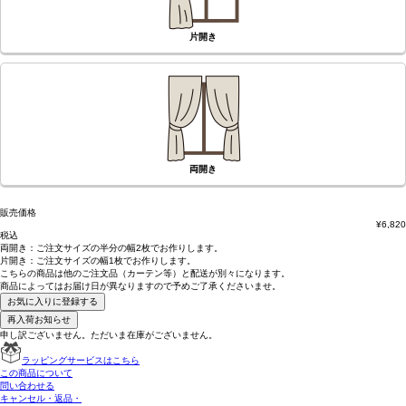
片開き
両開き
販売価格
¥
6,820
税込
両開き：
ご注文サイズの半分の幅2枚
でお作りします。
片開き：
ご注文サイズの幅1枚
でお作りします。
こちらの商品は
他のご注文品（カーテン等）と配送が別々
になります。
商品によっては
お届け日が異なります
ので予めご了承くださいませ。
お気に入りに登録する
再入荷お知らせ
申し訳ございません。ただいま在庫がございません。
ラッピングサービスはこちら
この商品について
問い合わせる
キャンセル・返品・