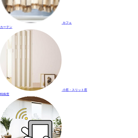
カフェ
カーテン
小窓・スリット窓
特殊窓