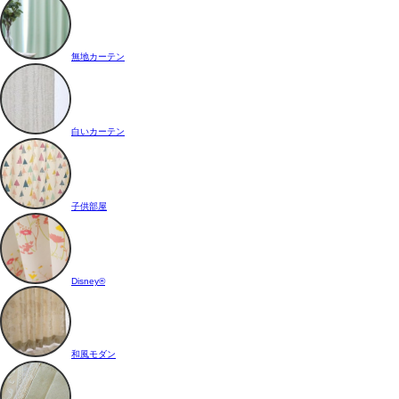
無地カーテン
白いカーテン
子供部屋
Disney®
和風モダン