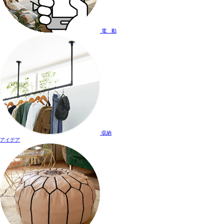
電 動
収納
アイデア