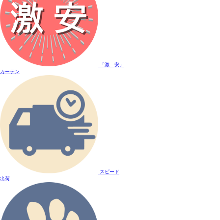
「激 安」
カーテン
スピード
出荷