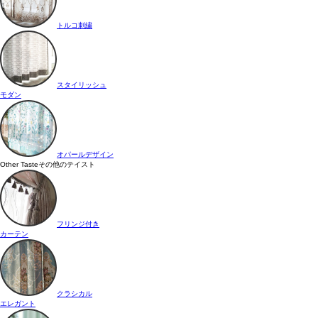
トルコ刺繍
スタイリッシュ
モダン
オパールデザイン
Other Taste
その他のテイスト
フリンジ付き
カーテン
クラシカル
エレガント