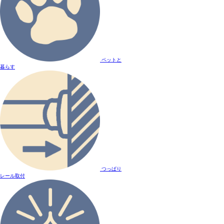
ペットと
暮らす
つっぱり
レール取付