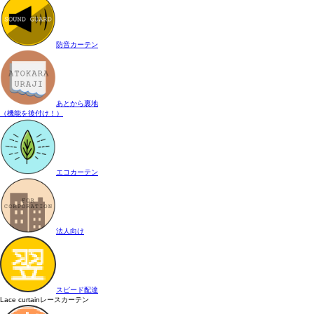
防音カーテン
あとから裏地
（機能を後付け！）
エコカーテン
法人向け
スピード配達
Lace curtain
レースカーテン