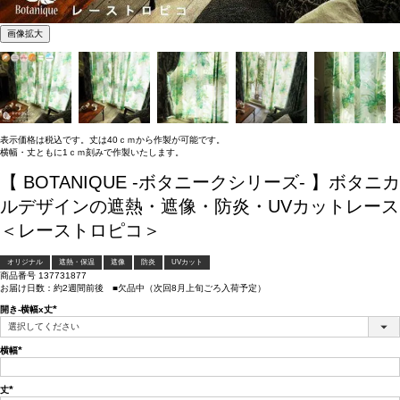
画像拡大
表示価格は税込です。丈は40ｃｍから作製が可能です。
横幅・丈ともに1ｃｍ刻みで作製いたします。
【 BOTANIQUE -ボタニークシリーズ- 】ボタニカ
ルデザインの遮熱・遮像・防炎・UVカットレース
＜レーストロピコ＞
オリジナル
遮熱・保温
遮像
防炎
UVカット
商品番号
137731877
お届け日数：約2週間前後 ■欠品中（次回8月上旬ごろ入荷予定）
開き-横幅x丈
(必
須)
横幅
(必
須)
丈