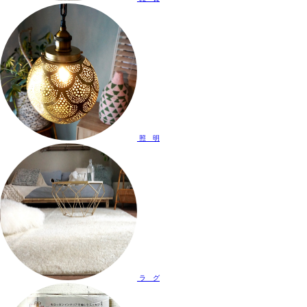
照 明
ラ グ