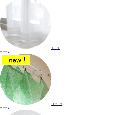
レース
カーテン
クリップ
カーテン