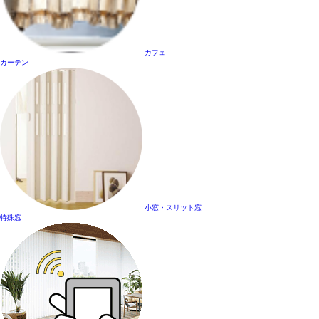
カフェ
カーテン
小窓・スリット窓
特殊窓