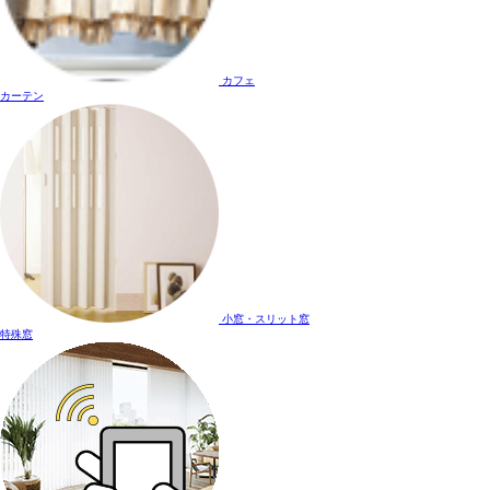
カフェ
カーテン
小窓・スリット窓
特殊窓