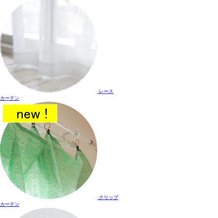
レース
カーテン
クリップ
カーテン