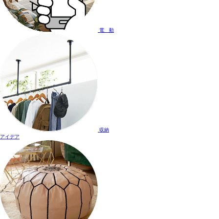
電 動
収納
アイデア