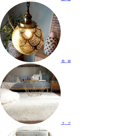
照 明
ラ グ