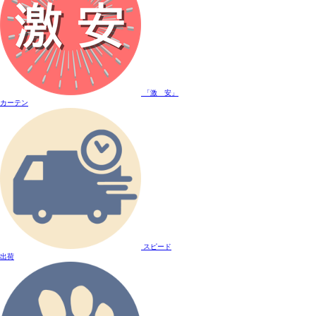
「激 安」
カーテン
スピード
出荷