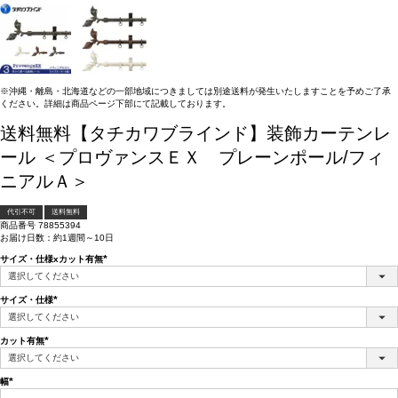
※沖縄・離島・北海道などの一部地域につきましては別途送料が発生いたしますことを予めご了承
ください。詳細は商品ページ下部にて記載しております。
送料無料【タチカワブラインド】装飾カーテンレ
ール ＜プロヴァンスＥＸ プレーンポール/フィ
ニアルＡ＞
代引不可
送料無料
商品番号
78855394
お届け日数：約1週間～10日
サイズ・仕様xカット有無
(必
須)
サイズ・仕様
(必
須)
カット有無
(必
須)
幅
(必