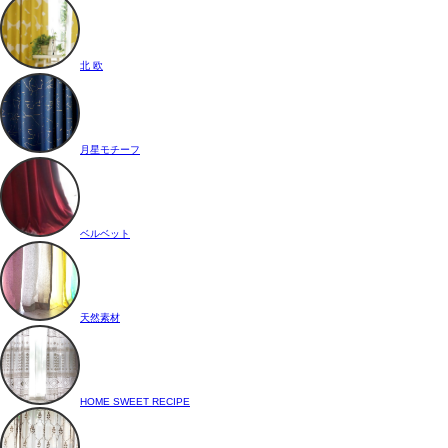
北 欧
月星モチーフ
ベルベット
天然素材
HOME SWEET RECIPE