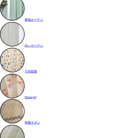
無地カーテン
白いカーテン
子供部屋
Disney®
和風モダン