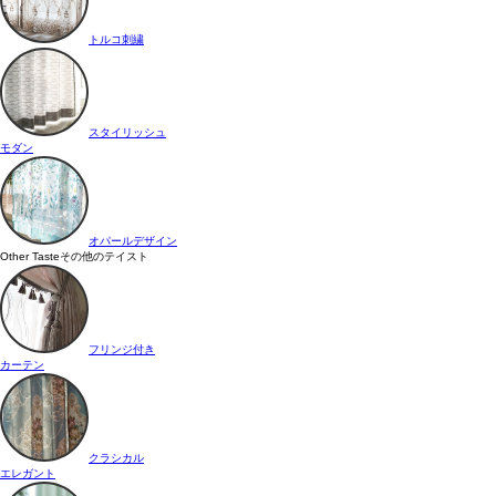
トルコ刺繍
スタイリッシュ
モダン
オパールデザイン
Other Taste
その他のテイスト
フリンジ付き
カーテン
クラシカル
エレガント