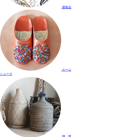
寝装品
ルーム
シューズ
雑 貨