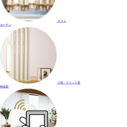
カフェ
カーテン
小窓・スリット窓
特殊窓