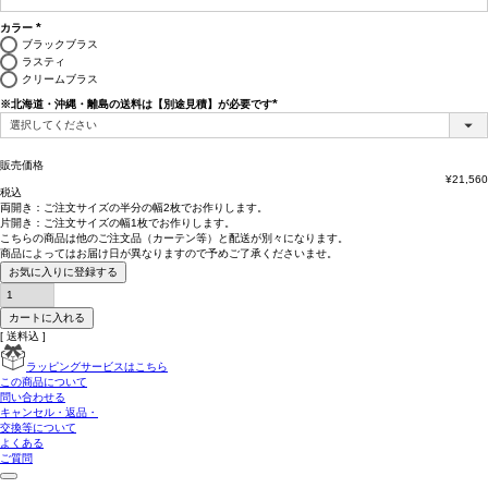
須)
カラー
(必
ブラックブラス
須)
ラスティ
クリームブラス
※北海道・沖縄・離島の送料は【別途見積】が必要です
(必
須)
販売価格
¥
21,560
税込
両開き：
ご注文サイズの半分の幅2枚
でお作りします。
片開き：
ご注文サイズの幅1枚
でお作りします。
こちらの商品は
他のご注文品（カーテン等）と配送が別々
になります。
商品によっては
お届け日が異なります
ので予めご了承くださいませ。
お気に入りに登録する
カートに入れる
送料込
ラッピングサービスはこちら
この商品について
問い合わせる
キャンセル・返品・
交換等について
よくある
ご質問