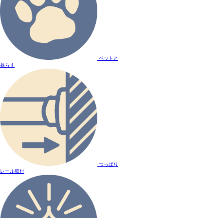
ペットと
暮らす
つっぱり
レール取付