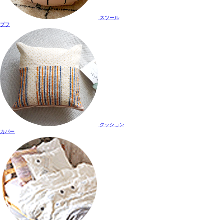
スツール
プフ
クッション
カバー