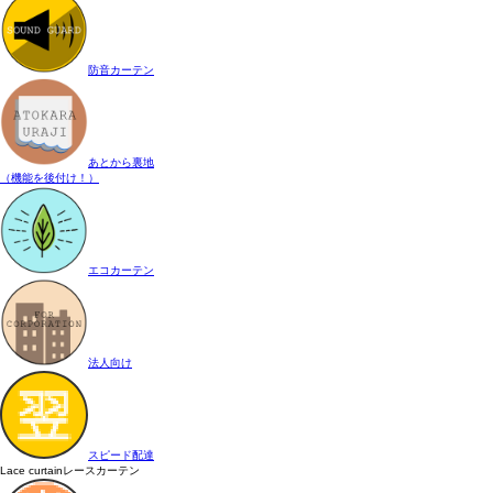
防音カーテン
あとから裏地
（機能を後付け！）
エコカーテン
法人向け
スピード配達
Lace curtain
レースカーテン