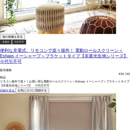
他の画像を見る
非遮光
代引不可
便利な充電式、リモコンで楽々操作！
電動ロールスクリーン＜
Esharp イーシャープ＞ブラケットタイプ【非遮光生地シリーズ】
※代引不可
販売価格
¥
36,740
税込
リモコン操作で楽々！お買い得な電動ロールスクリーン＜Esharp イーシャープ＞ブラケットタイプ
【非遮光生地シリーズ】 ※代引不可
詳細を見る
お気に入りに登録する