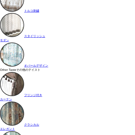
トルコ刺繍
スタイリッシュ
モダン
オパールデザイン
Other Taste
その他のテイスト
フリンジ付き
カーテン
クラシカル
エレガント