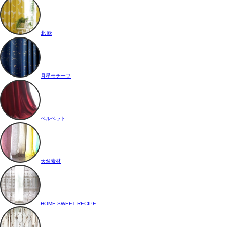
北 欧
月星モチーフ
ベルベット
天然素材
HOME SWEET RECIPE