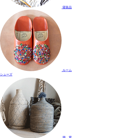
寝装品
ルーム
シューズ
雑 貨