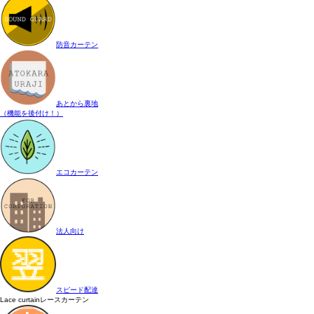
防音カーテン
あとから裏地
（機能を後付け！）
エコカーテン
法人向け
スピード配達
Lace curtain
レースカーテン