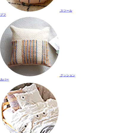
スツール
プフ
クッション
カバー