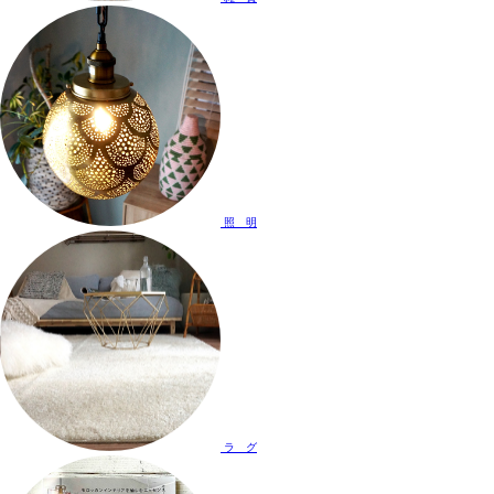
照 明
ラ グ