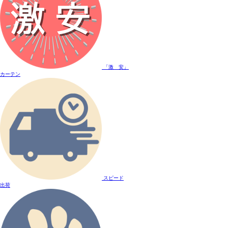
「激 安」
カーテン
スピード
出荷