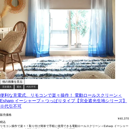
他の画像を見る
完全遮光
遮光
代引不可
便利な充電式、リモコンで楽々操作！
電動ロールスクリーン＜
Esharp イーシャープ＞つっぱりタイプ【完全遮光生地シリーズ】
※代引不可
販売価格
¥
40,370
税込
リモコン操作で楽々！取り付け簡単で手軽に使用できる電動ロールスクリーン＜Esharp イーシャー