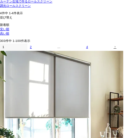
カーテン生地で作るロールスクリーン
調光ロールスクリーン
4
件中
1
-
4
件表示
並び替え
新着順
安い順
高い順
303
件中
1
-
100
件表示
1
2
…
4