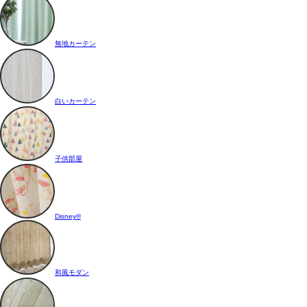
無地カーテン
白いカーテン
子供部屋
Disney®
和風モダン