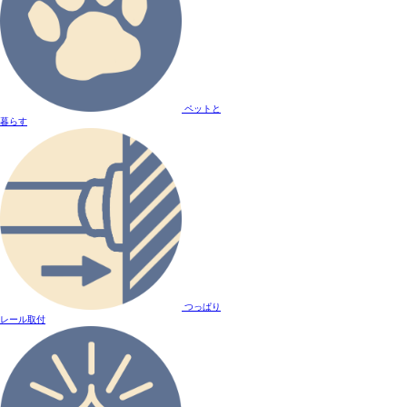
ペットと
暮らす
つっぱり
レール取付