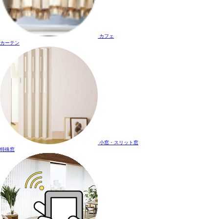
カフェ
カーテン
小窓・スリット窓
特殊窓