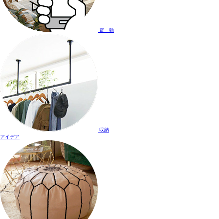
電 動
収納
アイデア