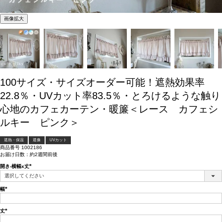
画像拡大
100サイズ・サイズオーダー可能！遮熱効果率
22.8％・UVカット率83.5％・とろけるような触り
心地のカフェカーテン・暖簾＜レース カフェシ
ルキー ピンク＞
遮熱・保温
遮像
UVカット
商品番号
1002186
お届け日数：約2週間前後
開き-横幅x丈
(必
須)
幅
(必
須)
丈
(必