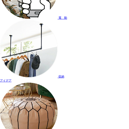
電 動
収納
アイデア