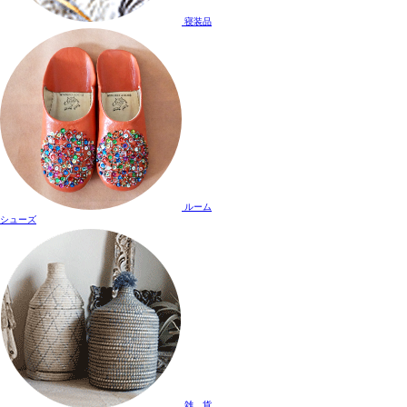
寝装品
ルーム
シューズ
雑 貨