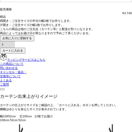
須)
販売価格
¥
3,740
税込
両開き：
ご注文サイズの半分の幅2枚
でお作りします。
片開き：
ご注文サイズの幅1枚
でお作りします。
こちらの商品は
他のご注文品（カーテン等）と配送が別々
になります。
商品によっては
お届け日が異なります
ので予めご了承くださいませ。
お気に入りに登録する
カートに入れる
ラッピングサービスはこちら
この商品について
問い合わせる
キャンセル・返品・
交換等について
よくある
ご質問
カーテン出来上がりイメージ
カーテンの仕上がりサイズをご確認の上、「カートに入れる」ボタンを押してください。
横幅はゆとりを加えたサイズが表示されています。
幅
106
52
cm 丈
100
cm
1
2
枚でお届け
106cm
52cm
52cm