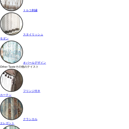
トルコ刺繍
スタイリッシュ
モダン
オパールデザイン
Other Taste
その他のテイスト
フリンジ付き
カーテン
クラシカル
エレガント