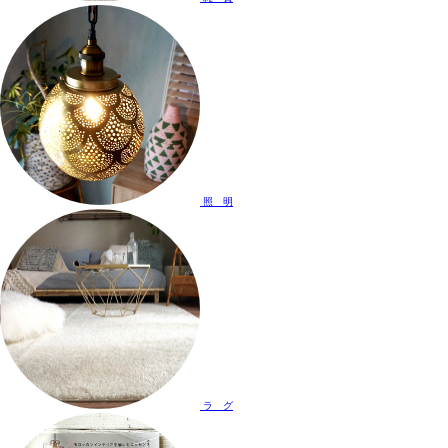
照 明
ラ グ