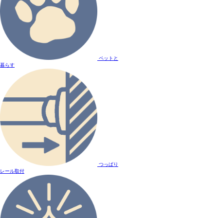
ペットと
暮らす
つっぱり
レール取付