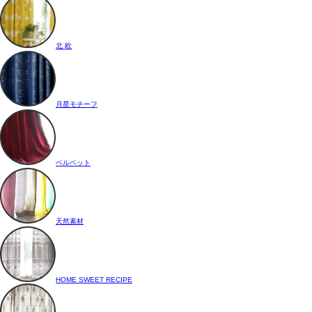
北 欧
月星モチーフ
ベルベット
天然素材
HOME SWEET RECIPE