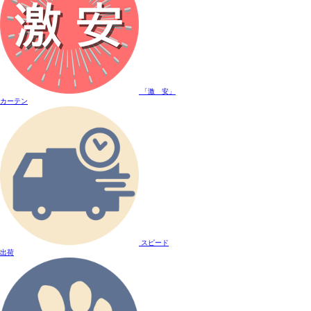
「激 安」
カーテン
スピード
出荷