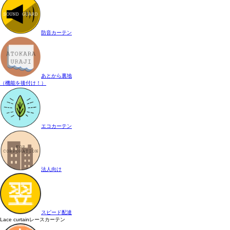
防音カーテン
あとから裏地
（機能を後付け！）
エコカーテン
法人向け
スピード配達
Lace curtain
レースカーテン