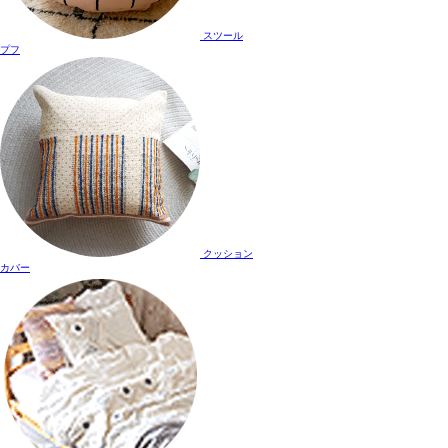
スツール
プフ
クッション
カバー