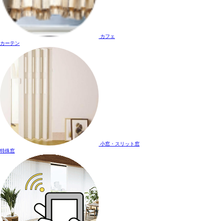
カフェ
カーテン
小窓・スリット窓
特殊窓