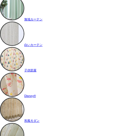
無地カーテン
白いカーテン
子供部屋
Disney®
和風モダン