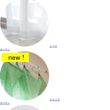
レース
カーテン
クリップ
カーテン