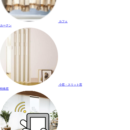
カフェ
カーテン
小窓・スリット窓
特殊窓