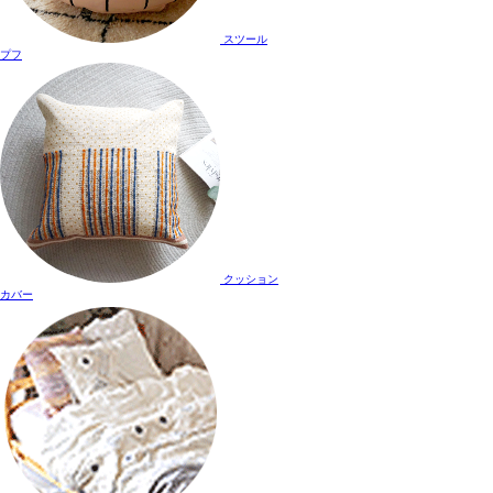
スツール
プフ
クッション
カバー