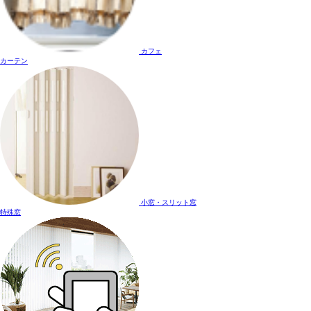
カフェ
カーテン
小窓・スリット窓
特殊窓