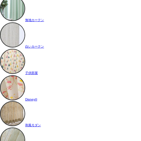
無地カーテン
白いカーテン
子供部屋
Disney®
和風モダン