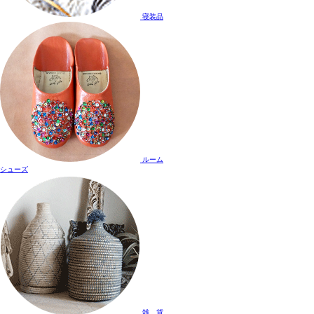
寝装品
ルーム
シューズ
雑 貨