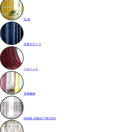
北 欧
月星モチーフ
ベルベット
天然素材
HOME SWEET RECIPE