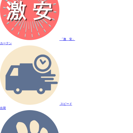
「激 安」
カーテン
スピード
出荷