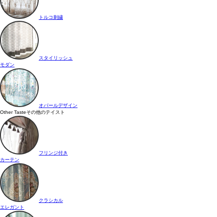
トルコ刺繍
スタイリッシュ
モダン
オパールデザイン
Other Taste
その他のテイスト
フリンジ付き
カーテン
クラシカル
エレガント