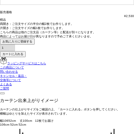
(必
須)
販売価格
¥
2,530
税込
両開き：
ご注文サイズの半分の幅2枚
でお作りします。
片開き：
ご注文サイズの幅1枚
でお作りします。
こちらの商品は
他のご注文品（カーテン等）と配送が別々
になります。
商品によっては
お届け日が異なります
ので予めご了承くださいませ。
お気に入りに登録する
カートに入れる
ラッピングサービスはこちら
この商品について
問い合わせる
キャンセル・返品・
交換等について
よくある
ご質問
カーテン出来上がりイメージ
カーテンの仕上がりサイズをご確認の上、「カートに入れる」ボタンを押してください。
横幅はゆとりを加えたサイズが表示されています。
幅
106
52
cm 丈
100
cm
1
2
枚でお届け
106cm
52cm
52cm