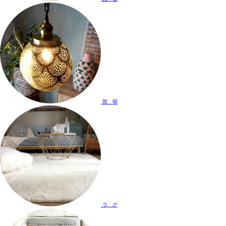
照 明
ラ グ