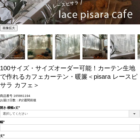
画像拡大
100サイズ・サイズオーダー可能！カーテン生地
で作れるカフェカーテン・暖簾＜pisara レースピ
サラ カフェ＞
商品番号
165861194
お届け日数：約2週間前後
開き-横幅x丈
(必
須)
幅
(必
須)
丈