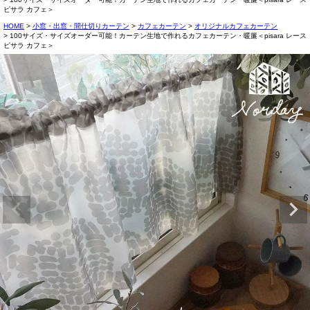
ピサラ カフェ＞
HOME
小窓・出窓・間仕切りカーテン
カフェカーテン
オリジナルカフェカーテン
100サイズ・サイズオーダー可能！カーテン生地で作れるカフェカーテン・暖簾＜pisara レース
ピサラ カフェ＞