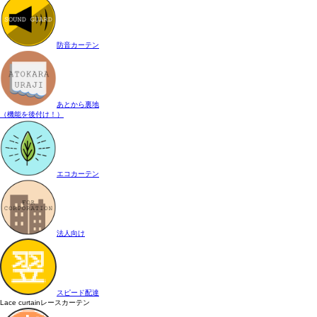
防音カーテン
あとから裏地
（機能を後付け！）
エコカーテン
法人向け
スピード配達
Lace curtain
レースカーテン