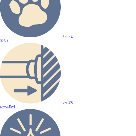
ペットと
暮らす
つっぱり
レール取付