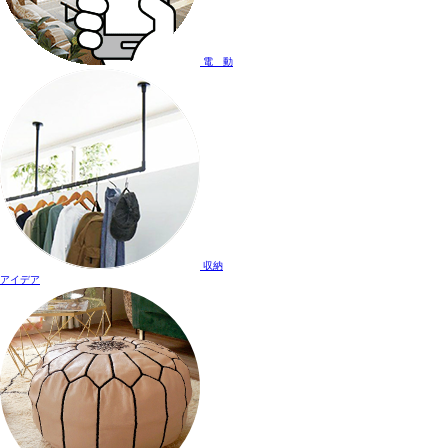
電 動
収納
アイデア