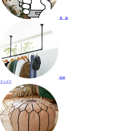
電 動
収納
アイデア