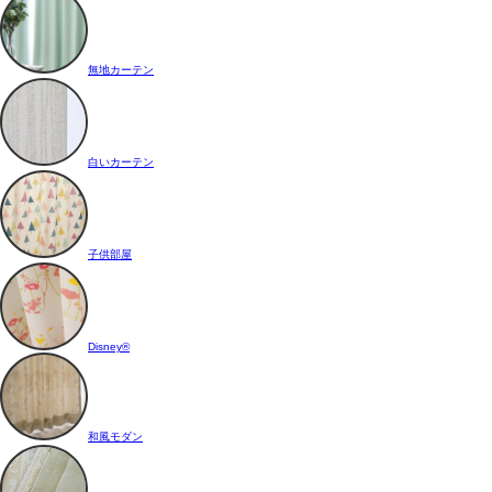
無地カーテン
白いカーテン
子供部屋
Disney®
和風モダン