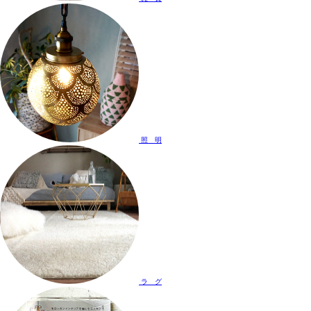
照 明
ラ グ