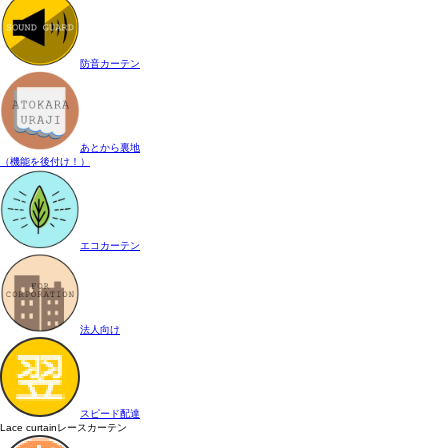
防音カーテン
あとから裏地
（機能を後付け！）
エコカーテン
法人向け
スピード配達
Lace curtain
レースカーテン