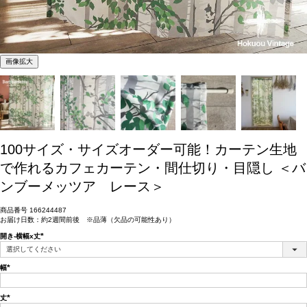
画像拡大
100サイズ・サイズオーダー可能！カーテン生地
で作れるカフェカーテン・間仕切り・目隠し ＜バ
ンブーメッツア レース＞
商品番号
166244487
お届け日数：約2週間前後 ※品薄（欠品の可能性あり）
開き-横幅x丈
(必
須)
幅
(必
須)
丈