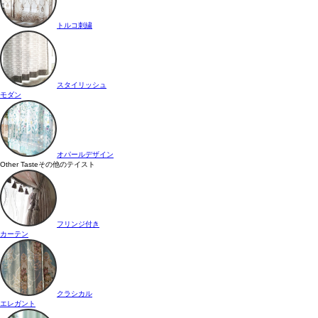
トルコ刺繍
スタイリッシュ
モダン
オパールデザイン
Other Taste
その他のテイスト
フリンジ付き
カーテン
クラシカル
エレガント