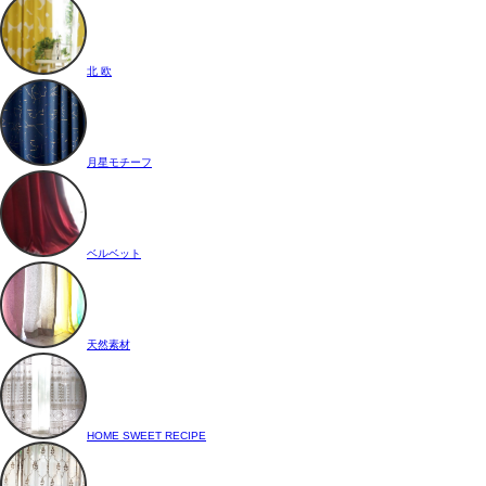
北 欧
月星モチーフ
ベルベット
天然素材
HOME SWEET RECIPE