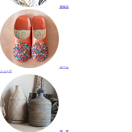
寝装品
ルーム
シューズ
雑 貨