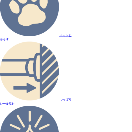
ペットと
暮らす
つっぱり
レール取付