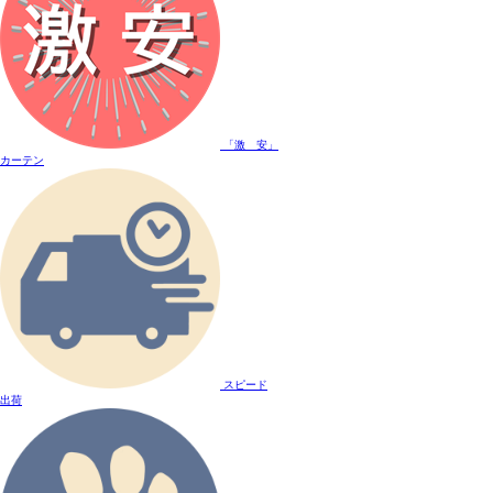
「激 安」
カーテン
スピード
出荷