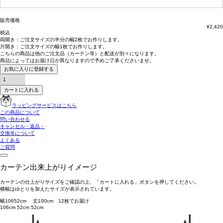
(必
須)
販売価格
¥
2,420
税込
両開き：
ご注文サイズの半分の幅2枚
でお作りします。
片開き：
ご注文サイズの幅1枚
でお作りします。
こちらの商品は
他のご注文品（カーテン等）と配送が別々
になります。
商品によっては
お届け日が異なります
ので予めご了承くださいませ。
お気に入りに登録する
カートに入れる
ラッピングサービスはこちら
この商品について
問い合わせる
キャンセル・返品・
交換等について
よくある
ご質問
カーテン出来上がりイメージ
カーテンの仕上がりサイズをご確認の上、「カートに入れる」ボタンを押してください。
横幅はゆとりを加えたサイズが表示されています。
幅
106
52
cm 丈
100
cm
1
2
枚でお届け
106cm
52cm
52cm