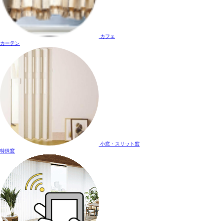
カフェ
カーテン
小窓・スリット窓
特殊窓