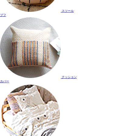
スツール
プフ
クッション
カバー