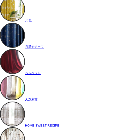
北 欧
月星モチーフ
ベルベット
天然素材
HOME SWEET RECIPE