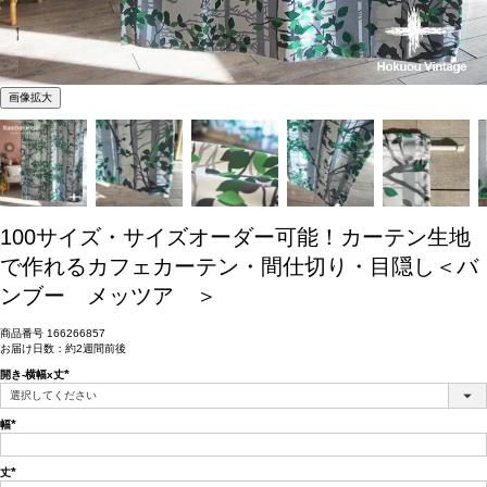
画像拡大
100サイズ・サイズオーダー可能！カーテン生地
で作れるカフェカーテン・間仕切り・目隠し＜バ
ンブー メッツア ＞
商品番号
166266857
お届け日数：約2週間前後
開き-横幅x丈
(必
須)
幅
(必
須)
丈