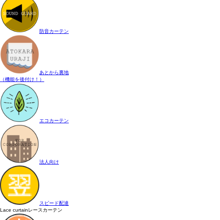
防音カーテン
あとから裏地
（機能を後付け！）
エコカーテン
法人向け
スピード配達
Lace curtain
レースカーテン