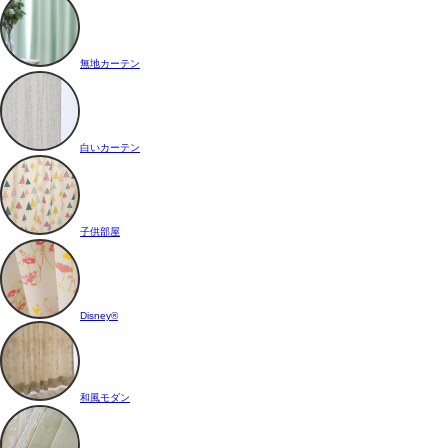
無地カーテン
白いカーテン
子供部屋
Disney®
和風モダン