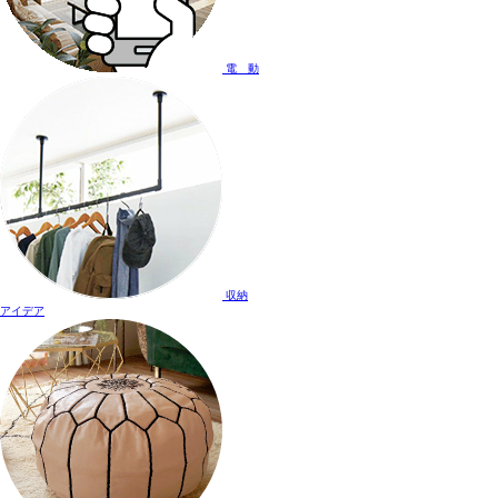
電 動
収納
アイデア