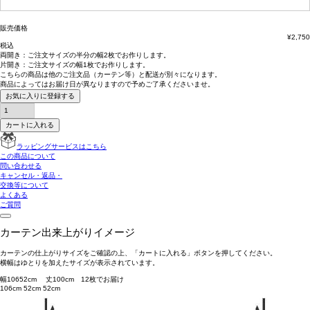
(必
須)
販売価格
¥
2,750
税込
両開き：
ご注文サイズの半分の幅2枚
でお作りします。
片開き：
ご注文サイズの幅1枚
でお作りします。
こちらの商品は
他のご注文品（カーテン等）と配送が別々
になります。
商品によっては
お届け日が異なります
ので予めご了承くださいませ。
お気に入りに登録する
カートに入れる
ラッピングサービスはこちら
この商品について
問い合わせる
キャンセル・返品・
交換等について
よくある
ご質問
カーテン出来上がりイメージ
カーテンの仕上がりサイズをご確認の上、「カートに入れる」ボタンを押してください。
横幅はゆとりを加えたサイズが表示されています。
幅
106
52
cm 丈
100
cm
1
2
枚でお届け
106cm
52cm
52cm