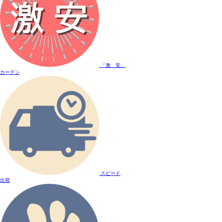
「激 安」
カーテン
スピード
出荷