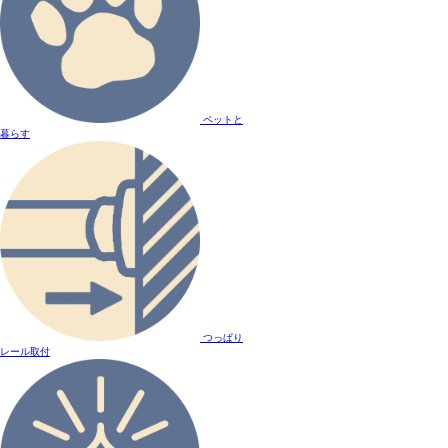
ペットと
暮らす
つっぱり
レール取付