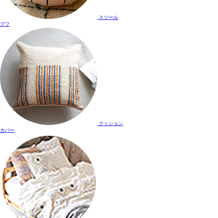
スツール
プフ
クッション
カバー