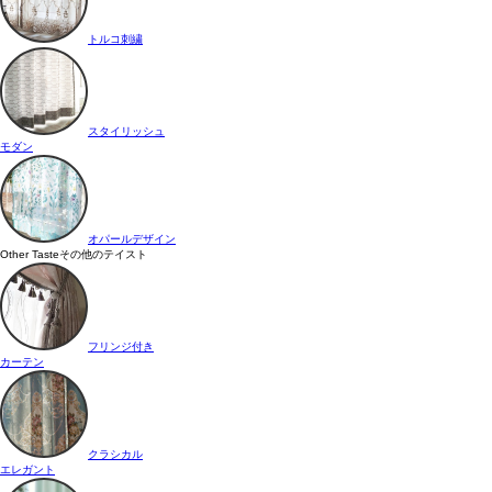
トルコ刺繍
スタイリッシュ
モダン
オパールデザイン
Other Taste
その他のテイスト
フリンジ付き
カーテン
クラシカル
エレガント