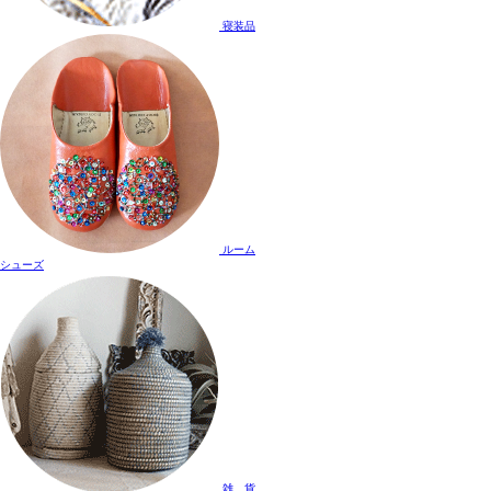
寝装品
ルーム
シューズ
雑 貨