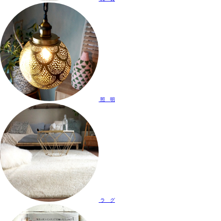
照 明
ラ グ