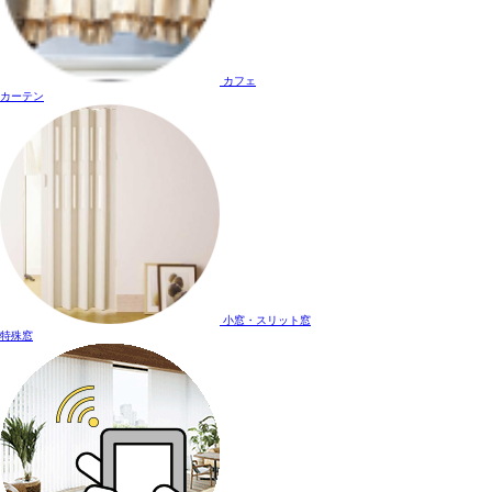
カフェ
カーテン
小窓・スリット窓
特殊窓