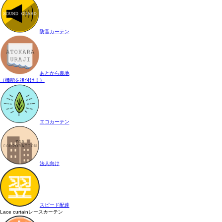
防音カーテン
あとから裏地
（機能を後付け！）
エコカーテン
法人向け
スピード配達
Lace curtain
レースカーテン