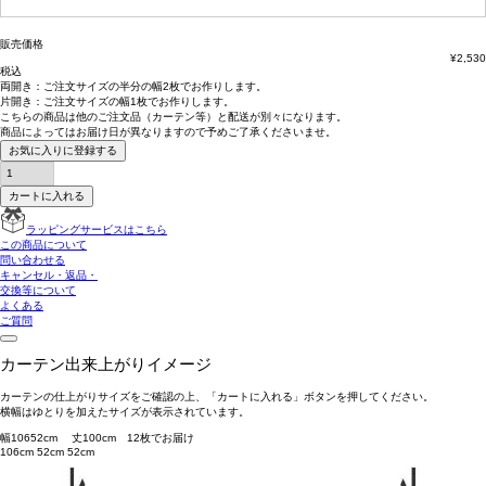
(必
須)
販売価格
¥
2,530
税込
両開き：
ご注文サイズの半分の幅2枚
でお作りします。
片開き：
ご注文サイズの幅1枚
でお作りします。
こちらの商品は
他のご注文品（カーテン等）と配送が別々
になります。
商品によっては
お届け日が異なります
ので予めご了承くださいませ。
お気に入りに登録する
カートに入れる
ラッピングサービスはこちら
この商品について
問い合わせる
キャンセル・返品・
交換等について
よくある
ご質問
カーテン出来上がりイメージ
カーテンの仕上がりサイズをご確認の上、「カートに入れる」ボタンを押してください。
横幅はゆとりを加えたサイズが表示されています。
幅
106
52
cm 丈
100
cm
1
2
枚でお届け
106cm
52cm
52cm