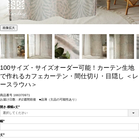
画像拡大
100サイズ・サイズオーダー可能！カーテン生地
で作れるカフェカーテン・間仕切り・目隠し ＜レ
ースラウハ＞
商品番号
166370971
お届け日数：約2週間前後 ■品薄（欠品の可能性あり）
開き-横幅x丈
(必
須)
幅
(必
須)
丈