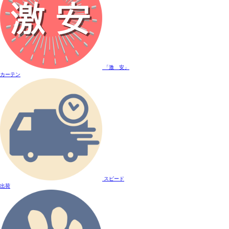
「激 安」
カーテン
スピード
出荷