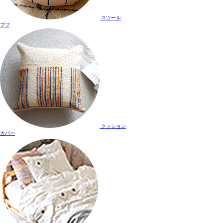
スツール
プフ
クッション
カバー