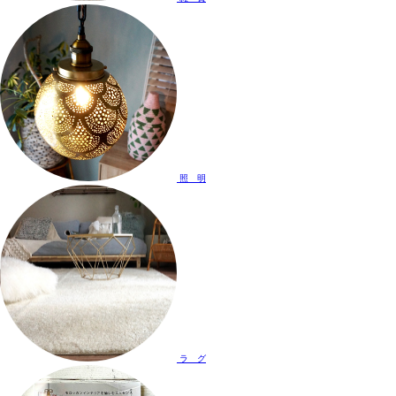
照 明
ラ グ