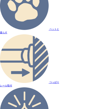
ペットと
暮らす
つっぱり
レール取付