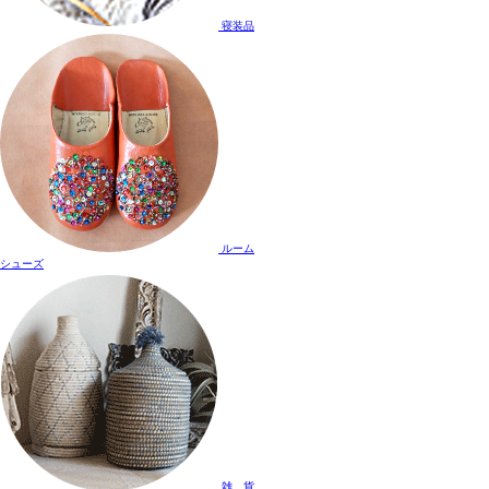
寝装品
ルーム
シューズ
雑 貨