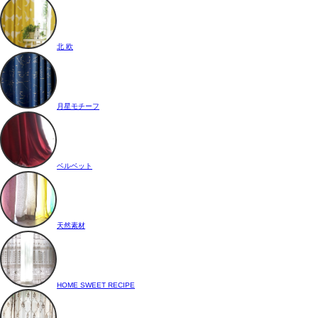
北 欧
月星モチーフ
ベルベット
天然素材
HOME SWEET RECIPE