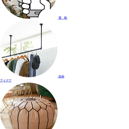
電 動
収納
アイデア