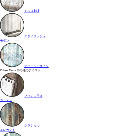
トルコ刺繍
スタイリッシュ
モダン
オパールデザイン
Other Taste
その他のテイスト
フリンジ付き
カーテン
クラシカル
エレガント