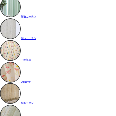
無地カーテン
白いカーテン
子供部屋
Disney®
和風モダン