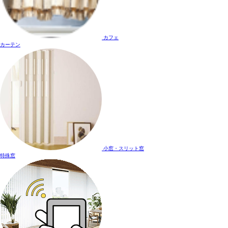
カフェ
カーテン
小窓・スリット窓
特殊窓