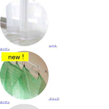
レース
カーテン
クリップ
カーテン