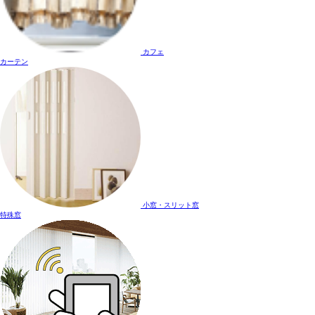
カフェ
カーテン
小窓・スリット窓
特殊窓