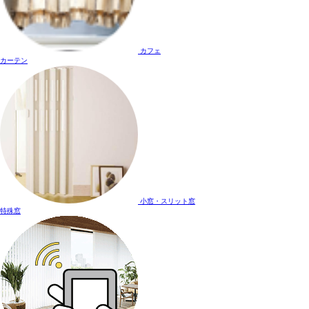
カフェ
カーテン
小窓・スリット窓
特殊窓