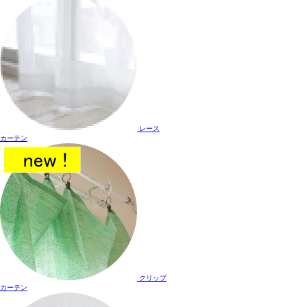
レース
カーテン
クリップ
カーテン