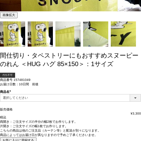
画像拡大
間仕切り・タペストリーにもおすすめスヌーピー
のれん ＜HUG ハグ 85×150＞：1サイズ
代引不可
商品番号
157481049
お届け日数：10日間 前後
商品名
(必
須)
販売価格
¥
3,300
税込
両開き：
ご注文サイズの半分の幅2枚
でお作りします。
片開き：
ご注文サイズの幅1枚
でお作りします。
こちらの商品は
他のご注文品（カーテン等）と配送が別々
になります。
商品によっては
お届け日が異なります
ので予めご了承くださいませ。
お気に入りに登録する