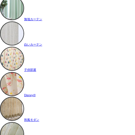
無地カーテン
白いカーテン
子供部屋
Disney®
和風モダン