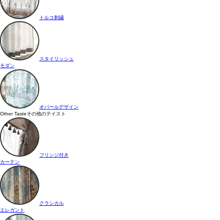
トルコ刺繍
スタイリッシュ
モダン
オパールデザイン
Other Taste
その他のテイスト
フリンジ付き
カーテン
クラシカル
エレガント