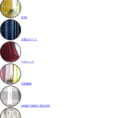
北 欧
月星モチーフ
ベルベット
天然素材
HOME SWEET RECIPE