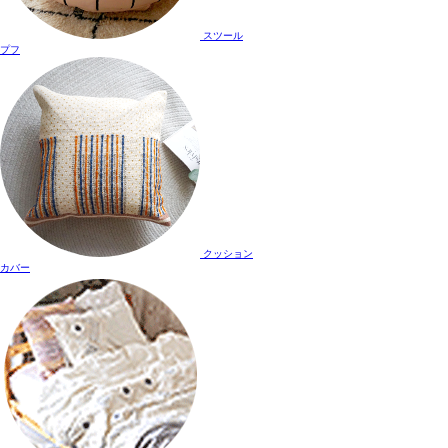
スツール
プフ
クッション
カバー