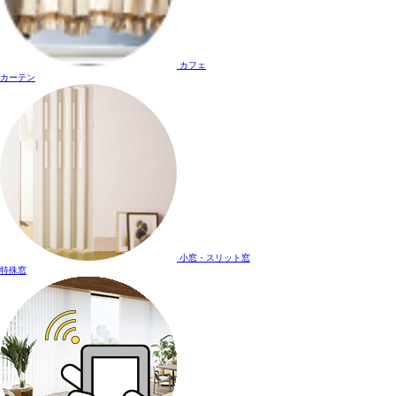
カフェ
カーテン
小窓・スリット窓
特殊窓