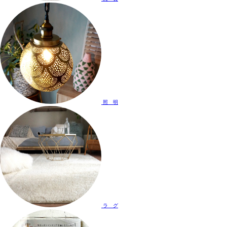
照 明
ラ グ