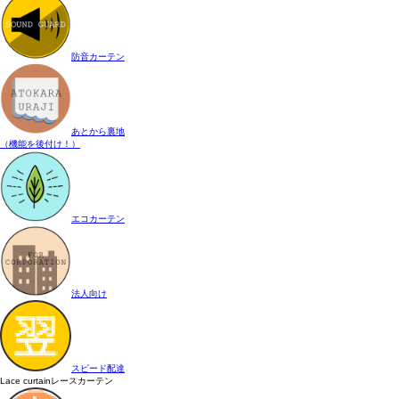
防音カーテン
あとから裏地
（機能を後付け！）
エコカーテン
法人向け
スピード配達
Lace curtain
レースカーテン