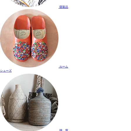
寝装品
ルーム
シューズ
雑 貨