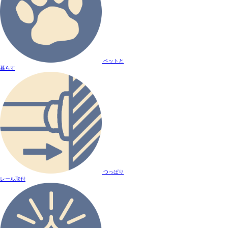
ペットと
暮らす
つっぱり
レール取付