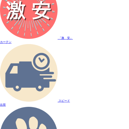
「激 安」
カーテン
スピード
出荷