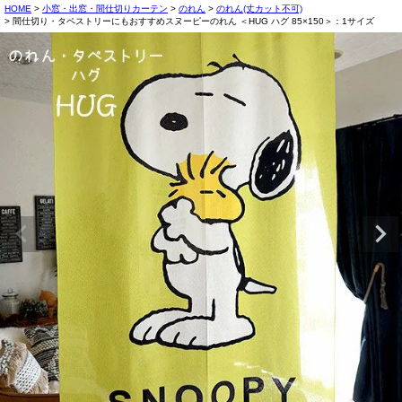
HOME
小窓・出窓・間仕切りカーテン
のれん
のれん(丈カット不可)
間仕切り・タペストリーにもおすすめスヌーピーのれん ＜HUG ハグ 85×150＞：1サイズ