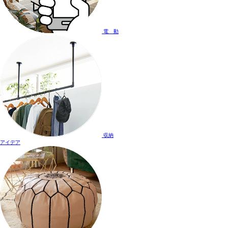
電 動
収納
アイデア