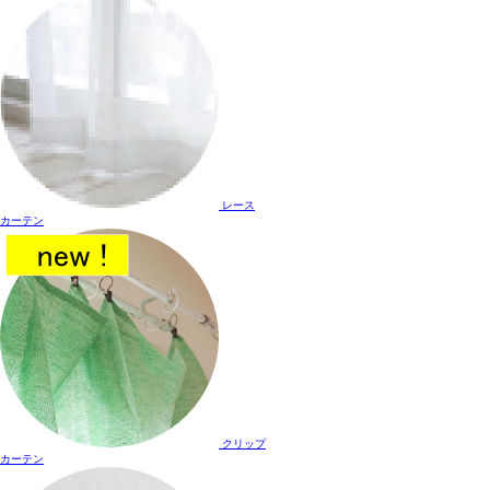
レース
カーテン
クリップ
カーテン