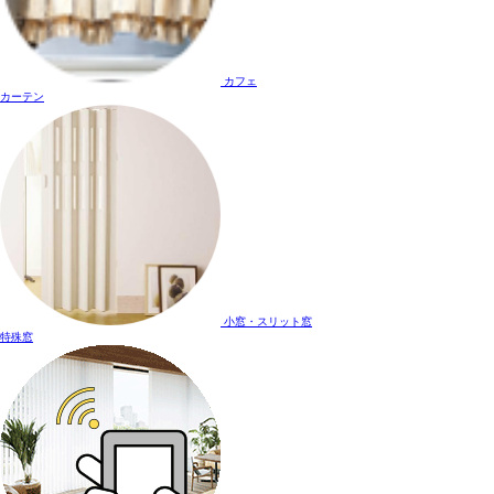
カフェ
カーテン
小窓・スリット窓
特殊窓