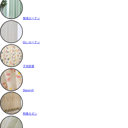
無地カーテン
白いカーテン
子供部屋
Disney®
和風モダン