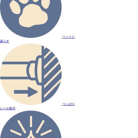
ペットと
暮らす
つっぱり
レール取付