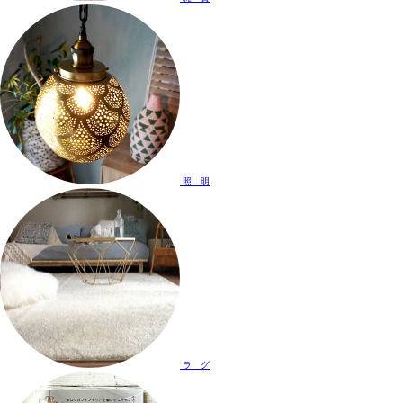
照 明
ラ グ