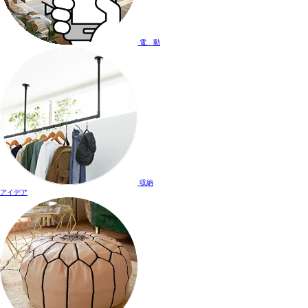
電 動
収納
アイデア