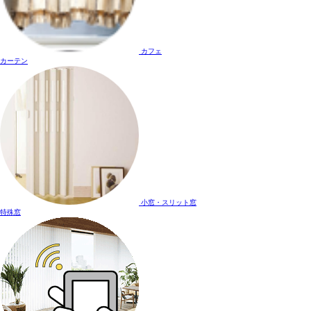
カフェ
カーテン
小窓・スリット窓
特殊窓