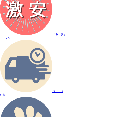
「激 安」
カーテン
スピード
出荷