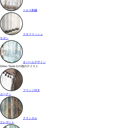
トルコ刺繍
スタイリッシュ
モダン
オパールデザイン
Other Taste
その他のテイスト
フリンジ付き
カーテン
クラシカル
エレガント