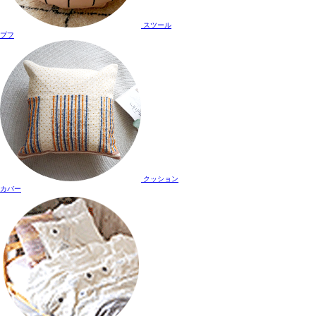
スツール
プフ
クッション
カバー