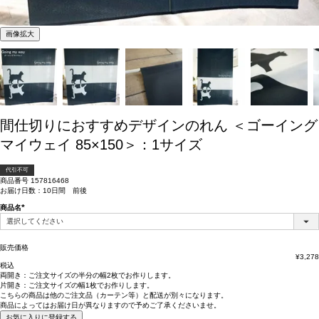
画像拡大
間仕切りにおすすめデザインのれん ＜ゴーイング
マイウェイ 85×150＞：1サイズ
代引不可
商品番号
157816468
お届け日数：10日間 前後
商品名
(必
須)
販売価格
¥
3,278
税込
両開き：
ご注文サイズの半分の幅2枚
でお作りします。
片開き：
ご注文サイズの幅1枚
でお作りします。
こちらの商品は
他のご注文品（カーテン等）と配送が別々
になります。
商品によっては
お届け日が異なります
ので予めご了承くださいませ。
お気に入りに登録する