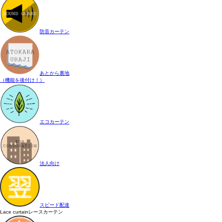
防音カーテン
あとから裏地
（機能を後付け！）
エコカーテン
法人向け
スピード配達
Lace curtain
レースカーテン