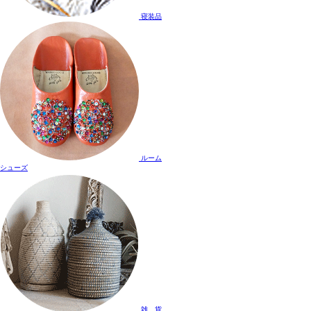
寝装品
ルーム
シューズ
雑 貨