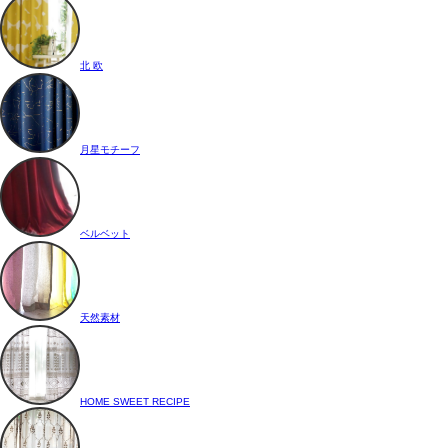
北 欧
月星モチーフ
ベルベット
天然素材
HOME SWEET RECIPE